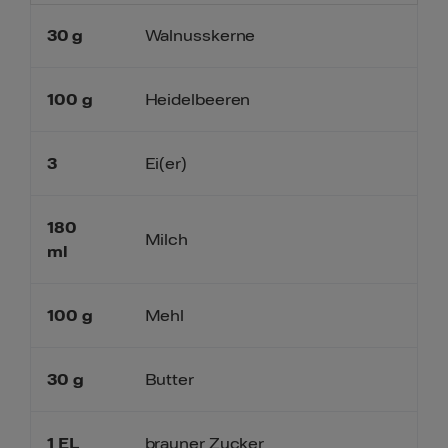
30
g
Walnusskerne
100
g
Heidelbeeren
3
Ei(er)
180
Milch
ml
100
g
Mehl
30
g
Butter
1
EL
brauner Zucker