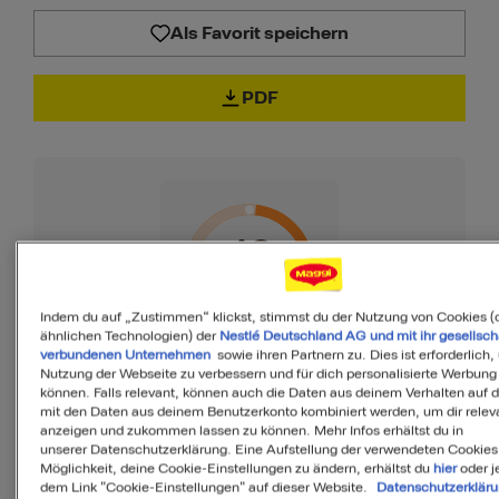
Als Favorit speichern
PDF
40
von 100
Indem du auf „Zustimmen“ klickst, stimmst du der Nutzung von Cookies (
ähnlichen Technologien) der
Nestlé Deutschland AG und mit ihr gesellsch
verbundenen Unternehmen
sowie ihren Partnern zu. Dies ist erforderlich,
Nutzung der Webseite zu verbessern und für dich personalisierte Werbung
MyMenu IQ™
können. Falls relevant, können auch die Daten aus deinem Verhalten auf 
Ist diese Mahlzeit
mit den Daten aus deinem Benutzerkonto kombiniert werden, um dir releva
anzeigen und zukommen lassen zu können. Mehr Infos erhältst du in
unserer Datenschutzerklärung. Eine Aufstellung der verwendeten Cookies
ausgewogen?
Möglichkeit, deine Cookie-Einstellungen zu ändern, erhältst du
hier
oder j
dem Link "Cookie-Einstellungen" auf dieser Website.
Datenschutzerklär