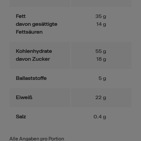
Fett
35
g
davon gesättigte
14
g
Fettsäuren
Kohlenhydrate
55
g
davon Zucker
18
g
Ballaststoffe
5
g
Eiweiß
22
g
Salz
0.4
g
Alle Angaben pro Portion