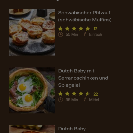
Schwäbischer Pfitzauf
(schwäbische Muffins)
12
55
Min
Einfach
Dutch Baby mit
Serranoschinken und
Spiegelei
22
35
Min
Mittel
Dutch Baby