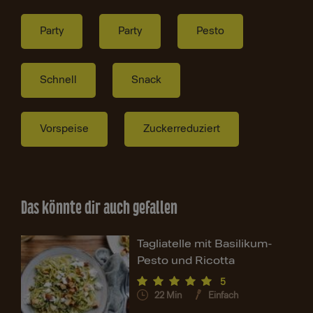
Party
Party
Pesto
Schnell
Snack
Vorspeise
Zuckerreduziert
Das könnte dir auch gefallen
Tagliatelle mit Basilikum-
Pesto und Ricotta
5
22
Min
Einfach