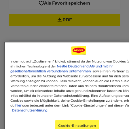
Als Favorit speichern
PDF
Zutaten
Indem du auf „Zustimmen“ klickst, stimmst du der Nutzung von Cookies (
ähnlichen Technologien) der
Nestlé Deutschland AG und mit ihr
gesellschaftsrechtlich verbundenen Unternehmen
sowie ihren Partnern zu
6
Portionen
erforderlich, um die Nutzung der Webseite zu verbessern und für dich pers
Werbung anzeigen zu können. Falls relevant, können auch die Daten aus
Verhalten auf der Webseite mit den Daten aus deinem Benutzerkonto komb
werden, um dir relevantere Inhalte anzeigen und zukommen lassen zu kö
60
g
Pinienkerne
Infos erhältst du in unserer Datenschutzerklärung. Eine Aufstellung der v
Cookies sowie die Möglichkeit, deine Cookie-Einstellungen zu ändern, erh
du
hier
oder jederzeit unter dem Link "Cookie-Einstellungen" auf dieser We
Datenschutzerklärung
2
Basilikum frisch
Bund
Cookie-Einstellungen