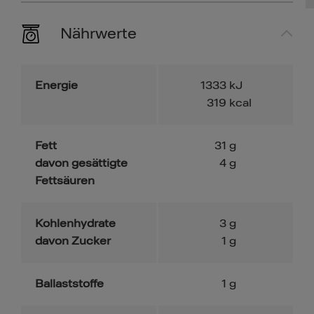
Nährwerte
Energie
1333
kJ
319
kcal
Fett
31
g
davon gesättigte
4
g
Fettsäuren
Kohlenhydrate
3
g
davon Zucker
1
g
Ballaststoffe
1
g