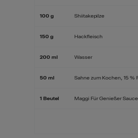
100
g
Shiitakepilze
150
g
Hackfleisch
200
ml
Wasser
50
ml
Sahne zum Kochen, 15 % F
1
Beutel
Maggi Für Genießer Sau