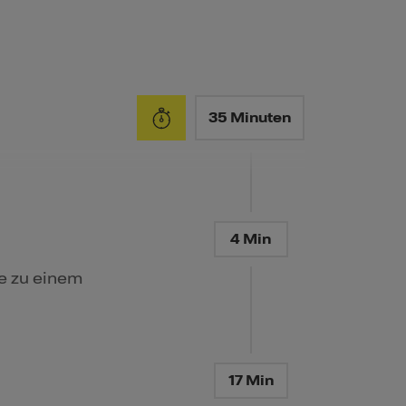
35 Minuten
4 Min
ie zu einem
17 Min