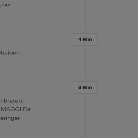
uchen
4 Min
cheiben
8 Min
anbraten.
t MAGGI Für
eringer