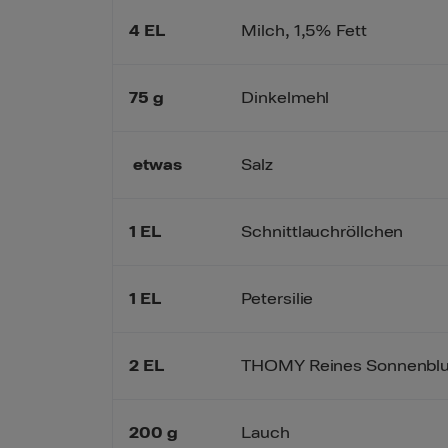
4
EL
Milch, 1,5% Fett
75
g
Dinkelmehl
etwas
Salz
1
EL
Schnittlauchröllchen
1
EL
Petersilie
2
EL
THOMY Reines Sonnenbl
200
g
Lauch