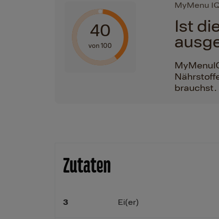
MyMenu I
Ist d
40
ausg
von 100
MyMenuIQ h
Nährstoffe
brauchst.
Zutaten
3
Ei(er)