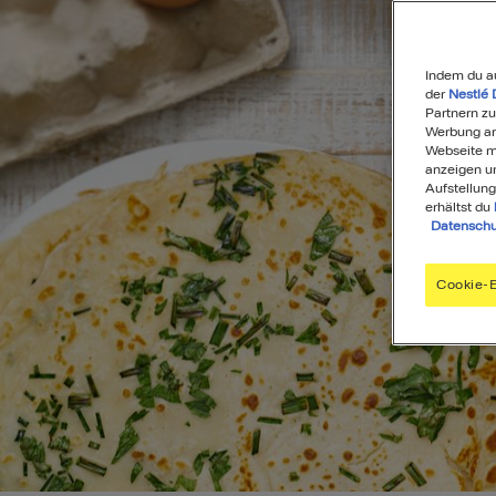
Indem du a
der
Nestlé 
Partnern zu
Werbung anz
Webseite mi
anzeigen u
Aufstellung
erhältst du
Datenschu
Cookie-E