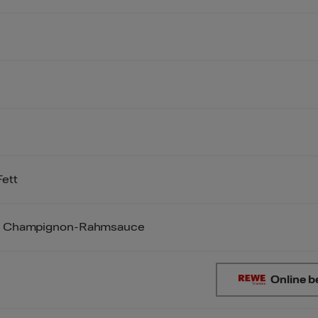
ett
ce Champignon-Rahmsauce
Online b