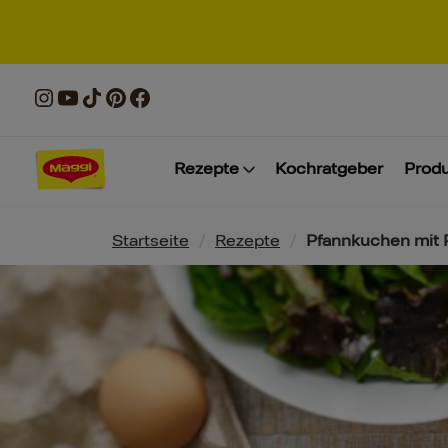
Rezepte
Kochratgeber
Prod
Pfadnavigation
Startseite
/
Rezepte
/
Pfannkuchen mit P