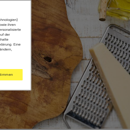
chnologien)
wie ihren
ersonalisierte
uf der
halte
klärung. Eine
 ändern,
timmen