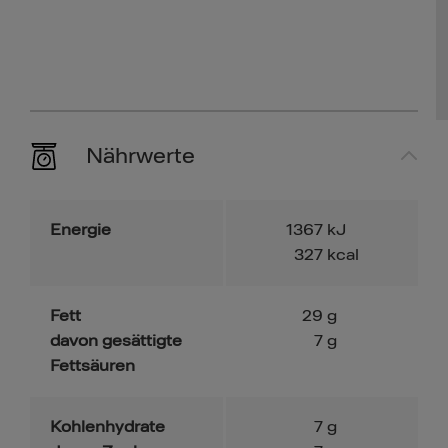
Nährwerte
Energie
1367
kJ
327
kcal
Fett
29
g
davon gesättigte
7
g
Fettsäuren
Kohlenhydrate
7
g