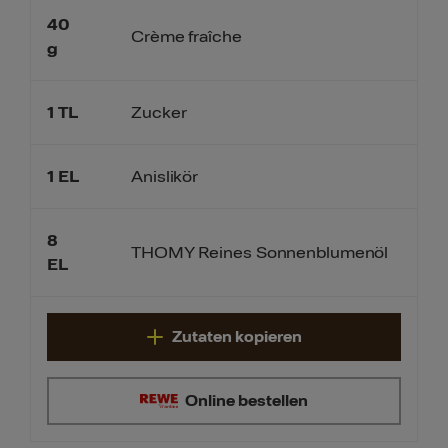
40
Crème fraîche
g
1
TL
Zucker
1
EL
Anislikör
8
THOMY Reines Sonnenblumenöl
EL
Zutaten kopieren
Online bestellen