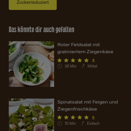
Zuckerreduziert
Das könnte dir auch gefallen
Roter Feldsalat mit
gratiniertem Ziegenkäse
3
26
Min
Mittel
Spinatsalat mit Feigen und
Ziegenfrischkäse
5
15
Min
Einfach