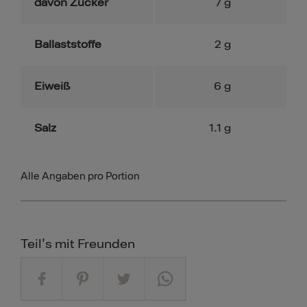
davon Zucker
7
g
Ballaststoffe
2
g
Eiweiß
6
g
Salz
1.1
g
Alle Angaben pro Portion
Teil's mit Freunden