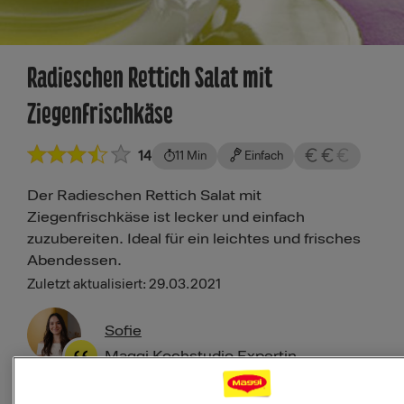
Radieschen Rettich Salat mit
Ziegenfrischkäse
14
11 Min
Einfach
Der Radieschen Rettich Salat mit
Ziegenfrischkäse ist lecker und einfach
zuzubereiten. Ideal für ein leichtes und frisches
Abendessen.
Zuletzt aktualisiert: 29.03.2021
Sofie
Maggi Kochstudio Expertin