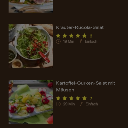
Kräuter-Rucola-Salat
2
19
Min
Einfach
Kartoffel-Gurken-Salat mit
Mäusen
7
29
Min
Einfach