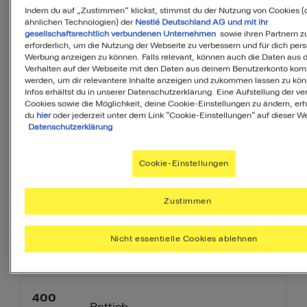
Indem du auf „Zustimmen“ klickst, stimmst du der Nutzung von Cookies (
Als Favorit speichern
ähnlichen Technologien) der
Nestlé Deutschland AG und mit ihr
gesellschaftsrechtlich verbundenen Unternehmen
sowie ihren Partnern zu
erforderlich, um die Nutzung der Webseite zu verbessern und für dich pers
Werbung anzeigen zu können. Falls relevant, können auch die Daten aus
PDF
Verhalten auf der Webseite mit den Daten aus deinem Benutzerkonto komb
werden, um dir relevantere Inhalte anzeigen und zukommen lassen zu kö
Infos erhältst du in unserer Datenschutzerklärung. Eine Aufstellung der v
Cookies sowie die Möglichkeit, deine Cookie-Einstellungen zu ändern, erh
du
hier
oder jederzeit unter dem Link "Cookie-Einstellungen" auf dieser We
Datenschutzerklärung
Zutaten
Cookie-Einstellungen
4
Portionen
Zustimmen
80
Nicht essentielle Cookies ablehnen
Radieschen
g
400
Rettich