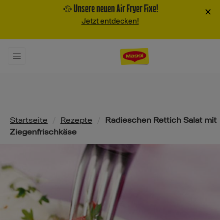
🥘 Unsere neuen Air Fryer Fixe!
×
Jetzt entdecken!
Pfadnavigation
Startseite
/
Rezepte
/
Radieschen Rettich Salat mit
Ziegenfrischkäse