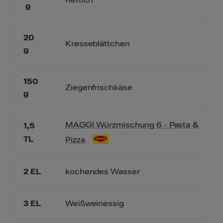
g
20
Kresseblättchen
g
150
Ziegenfrischkäse
g
MAGGI Würzmischung 6 - Pasta &
1,5
TL
Pizza
2
EL
kochendes Wasser
3
EL
Weißweinessig