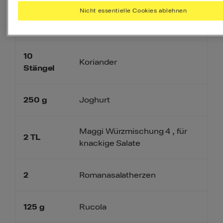
Nicht essentielle Cookies ablehnen
4
EL
Olivenöl
10
Koriander
Stängel
250
g
Joghurt
Maggi Würzmischung 4 , für
2
TL
knackige Salate
2
Romanasalatherzen
125
g
Rucola