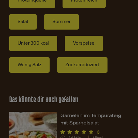
Proteinquelle
Proteinreich
Salat
Sommer
Unter 300 kcal
Vorspeise
Wenig Salz
Zuckerreduziert
Das könnte dir auch gefallen
Garnelen im Tempurateig
mit Spargelsalat
3