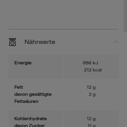
Nährwerte
Energie
886
kJ
212
kcal
Fett
12
g
davon gesättigte
2
g
Fettsäuren
Kohlenhydrate
12
g
davon Zucker
11
g