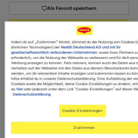
Als Favorit speichern
PDF
Indem du auf „Zustimmen“ klickst, stimmst du der Nutzung von Cookies (
ähnlichen Technologien) der
Nestlé Deutschland AG und mit ihr
gesellschaftsrechtlich verbundenen Unternehmen
sowie ihren Partnern zu
Zutaten
erforderlich, um die Nutzung der Webseite zu verbessern und für dich pers
Werbung anzeigen zu können. Falls relevant, können auch die Daten aus
Verhalten auf der Webseite mit den Daten aus deinem Benutzerkonto komb
werden, um dir relevantere Inhalte anzeigen und zukommen lassen zu kö
Infos erhältst du in unserer Datenschutzerklärung. Eine Aufstellung der v
6
Portionen
Cookies sowie die Möglichkeit, deine Cookie-Einstellungen zu ändern, erh
du
hier
oder jederzeit unter dem Link "Cookie-Einstellungen" auf dieser We
Datenschutzerklärung
Garnelen, tiefgefroren u.
250
g
Cookie-Einstellungen
geschält
Zustimmen
400
g
Orangen, unbehandelt