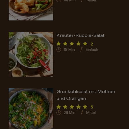
44
Min
Mittel
Kräuter-Rucola-Salat
2
19
Min
Einfach
Grünkohlsalat mit Möhren
und Orangen
5
29
Min
Mittel