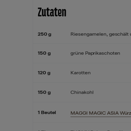
Zutaten
250
g
Riesengarnelen, geschält u
150
g
grüne Paprikaschoten
120
g
Karotten
150
g
Chinakohl
1
Beutel
MAGGI MAGIC ASIA Würzpas