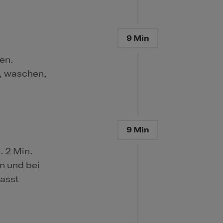
9 Min
en.
, waschen,
9 Min
. 2 Min.
n und bei
passt