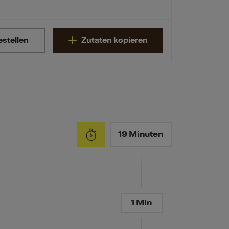
estellen
Zutaten kopieren
19 Minuten
1 Min