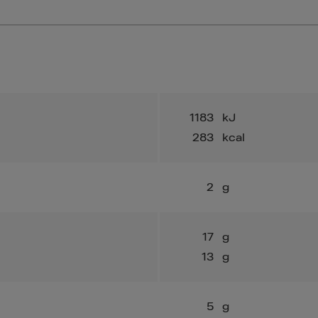
1183
kJ
283
kcal
2
g
17
g
13
g
5
g