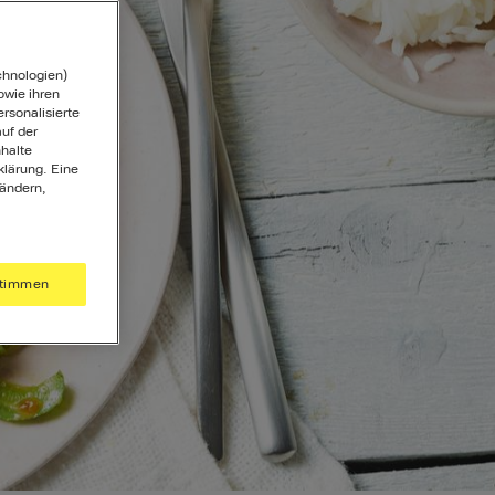
chnologien)
wie ihren
ersonalisierte
uf der
halte
klärung. Eine
 ändern,
timmen