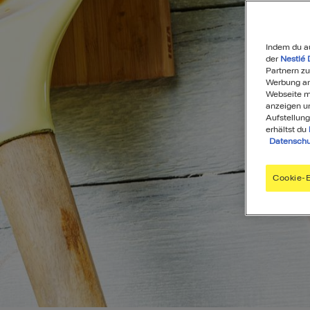
Indem du a
der
Nestlé 
Partnern zu
Werbung anz
Webseite mi
anzeigen u
Aufstellung
erhältst du
Datenschu
Cookie-E