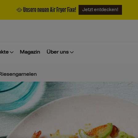
🥘 Unsere neuen Air Fryer Fixe!
Jetzt entdecken!
ukte
Magazin
Über uns
Riesengarnelen