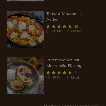
Tomate-Mozzarella-
Auflauf
26
30
Min
Einfach
Putenröllchen mit
Mozzarella-Füllung
8
38
Min
Mittel