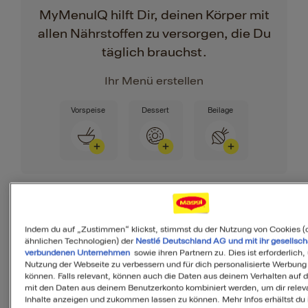
MyMenuIQ hilft Dir, deinen Körper mit
allen Nährstoffen zu versorgen, die Du
täglich brauchst.
Ihr Menü erstellen
Vorspeise
Dessert
Beilage
Indem du auf „Zustimmen“ klickst, stimmst du der Nutzung von Cookies (
Zutaten
ähnlichen Technologien) der
Nestlé Deutschland AG und mit ihr gesellsch
verbundenen Unternehmen
sowie ihren Partnern zu. Dies ist erforderlich,
Nutzung der Webseite zu verbessern und für dich personalisierte Werbung
können. Falls relevant, können auch die Daten aus deinem Verhalten auf 
3
Portionen
mit den Daten aus deinem Benutzerkonto kombiniert werden, um dir relev
Inhalte anzeigen und zukommen lassen zu können. Mehr Infos erhältst du 