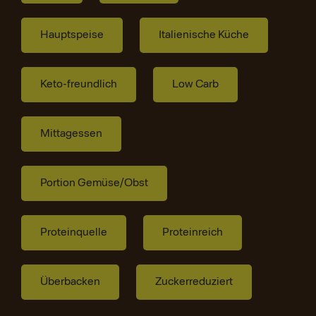
Hauptspeise
Italienische Küche
Keto-freundlich
Low Carb
Mittagessen
Portion Gemüse/Obst
Proteinquelle
Proteinreich
Überbacken
Zuckerreduziert