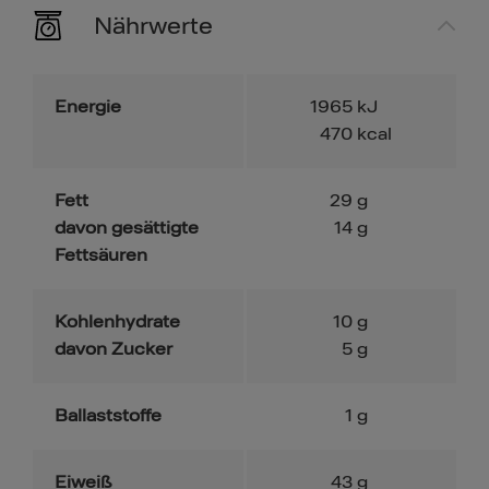
Nährwerte
Energie
1965
kJ
470
kcal
Fett
29
g
davon gesättigte
14
g
Fettsäuren
Kohlenhydrate
10
g
davon Zucker
5
g
Ballaststoffe
1
g
Eiweiß
43
g