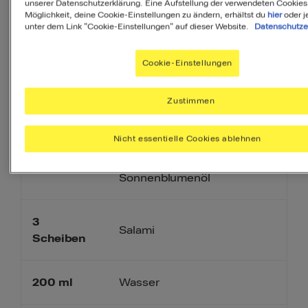
unserer Datenschutzerklärung. Eine Aufstellung der verwendeten Cookies
Möglichkeit, deine Cookie-Einstellungen zu ändern, erhältst du
hier
oder j
unter dem Link "Cookie-Einstellungen" auf dieser Website.
Datenschutze
390
g
Putenschnitzel
Cookie-Einstellungen
150
g
Tomaten
Zustimmen
125
g
Mozzarella
Nicht essentielle Cookies ablehnen
THOMY Reines
1
EL
Sonnenblumenöl
3
Salami
Scheiben
200
ml
Wasser