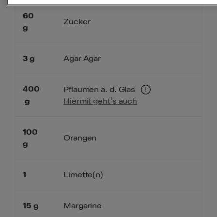
60
Zucker
g
3
g
Agar Agar
400
Pflaumen a. d. Glas
g
Hiermit geht’s auch
100
Orangen
g
1
Limette(n)
15
g
Margarine