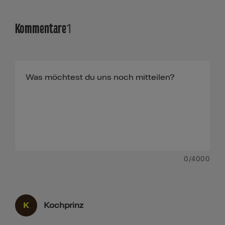
Kommentare
1
0
/4000
K
Kochprinz