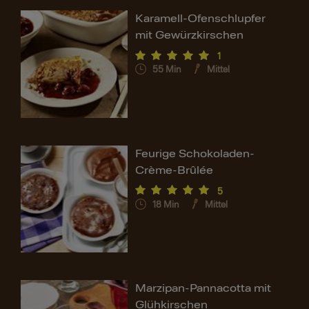
Karamell-Ofenschlupfer
mit Gewürzkirschen
1
55
Min
Mittel
Feurige Schokoladen-
Crème-Brûlée
5
18
Min
Mittel
Marzipan-Pannacotta mit
Glühkirschen