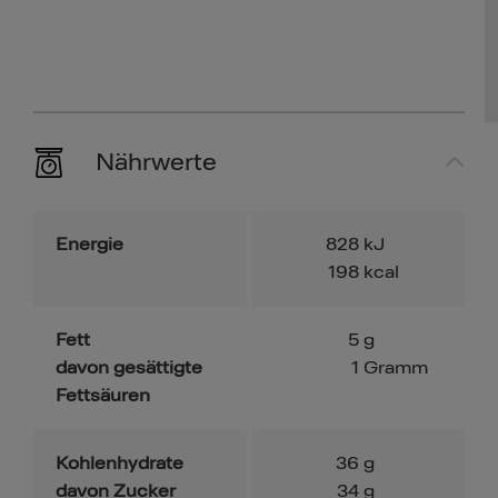
Nährwerte
Energie
828
kJ
198
kcal
Fett
5
g
davon gesättigte
1
Gramm
Fettsäuren
Kohlenhydrate
36
g
davon Zucker
34
g