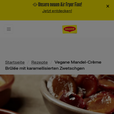
🥘 Unsere neuen Air Fryer Fixe!
×
Jetzt entdecken!
Pfadnavigation
Startseite
/
Rezepte
/
Vegane Mandel-Crème
Brûlée mit karamellisierten Zwetschgen