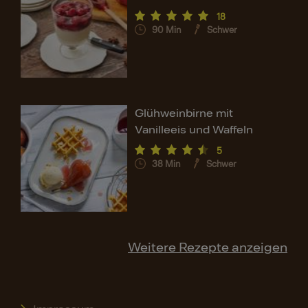
18
90
Min
Schwer
Glühweinbirne mit
Vanilleeis und Waffeln
5
38
Min
Schwer
Weitere Rezepte anzeigen