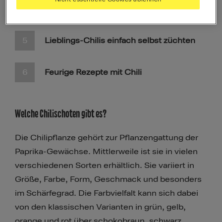
Tipps – So verarbeitest Du die Chilischote
Lieblings-Chilis einfach selbst züchten
Feurige Rezepte mit Chili
Welche Chilischoten gibt es?
Die Chilipflanze gehört zur Pflanzengattung der
Paprika-Gewächse. Mittlerweile ist sie in vielen
verschiedenen Sorten erhältlich. Sie variiert in
Größe, Farbe, Form, Geschmack und besonders
im Schärfegrad. Die Farbvielfalt kann sich dabei
von den klassischen Varianten in grün, gelb,
orange und rot über schokobraun, schwarz,