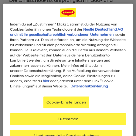
Die Chilischote ist ursprünglich in Süd- und
Mittelamerika beheimatet. Sie wurde bereits
lange vor der Zeit der Mayas angebaut und
Indem du auf „Zustimmen“ klickst, stimmst du der Nutzung von
verzehrt. Die Chilipflanze ist somit eines der
Cookies (oder ähnlichen Technologien) der
Nestlé Deutschland AG
ältesten Lebensmittel Amerikas.
und mit ihr gesellschaftsrechtlich verbundenen Unternehmen
sowie
ihren Partnern zu. Dies ist erforderlich, um die Nutzung der Webseite
zu verbessern und für dich personalisierte Werbung anzeigen zu
können. Falls relevant, können auch die Daten aus deinem Verhalten
auf der Webseite mit den Daten aus deinem Benutzerkonto
Inhaltsverzeichnis​​​​
kombiniert werden, um dir relevantere Inhalte anzeigen und
zukommen lassen zu können. Mehr Infos erhältst du in
unserer Datenschutzerklärung. Eine Aufstellung der verwendeten
Cookies sowie die Möglichkeit, deine Cookie-Einstellungen zu
ändern, erhältst du
hier
oder jederzeit unter dem Link "Cookie-
Welche Chilischoten gibt es?
Einstellungen" auf dieser Website.
Datenschutzerklärung
Die Schärfe der Chilischote
Cookie-Einstellungen
Zustimmen
Was hilft gegen zu scharfes Essen?
Nicht essentielle Cookies ablehnen