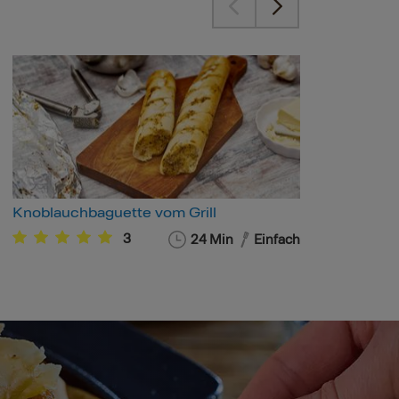
Knoblauchbaguette vom Grill
Wür
3
24
Min
Einfach