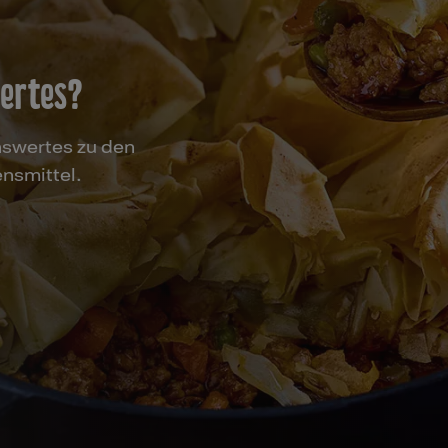
wertes?
nswertes zu den
nsmittel.