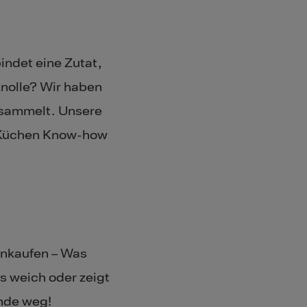
bindet eine Zutat,
nolle? Wir haben
esammelt. Unsere
s Küchen Know-how
inkaufen – Was
s weich oder zeigt
ände weg!