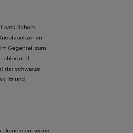
f natürlichem
 Knoblauchzehen
 Im Gegenteil zum
ruchlos und
t der schwarze
akritz und
was kann man gegen