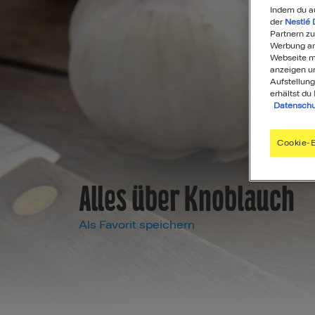
Indem du a
der
Nestlé 
Partnern zu
Werbung anz
Webseite mi
anzeigen u
Aufstellung
erhältst du
Datenschu
Cookie-E
Alles über Knoblauch
Als Favorit speichern