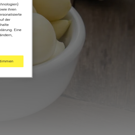
chnologien)
wie ihren
ersonalisierte
uf der
halte
klärung. Eine
 ändern,
timmen