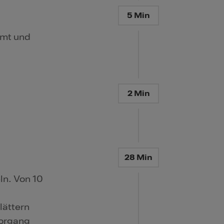
5 Min
imt und
2 Min
28 Min
ln. Von 10
lättern
Vorgang