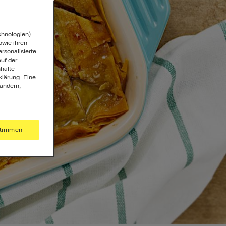
chnologien)
wie ihren
ersonalisierte
uf der
halte
klärung. Eine
 ändern,
timmen