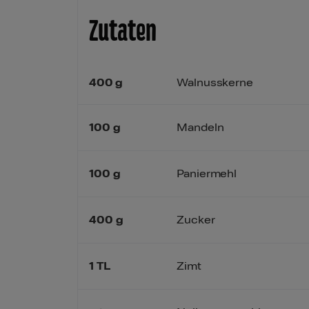
Zutaten
400
g
Walnusskerne
100
g
Mandeln
100
g
Paniermehl
400
g
Zucker
1
TL
Zimt