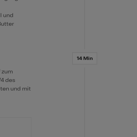
l und
Butter
14 Min
f zum
/4 des
hten und mit