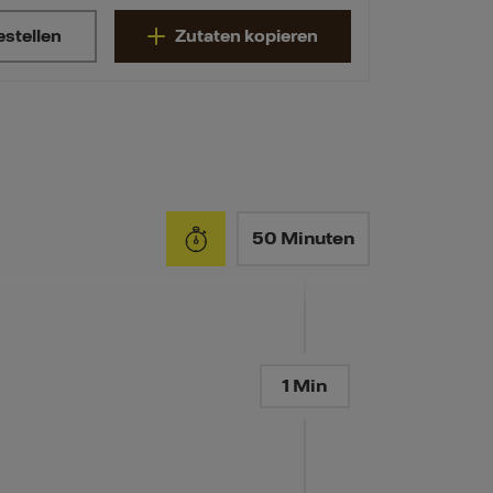
estellen
Zutaten kopieren
50 Minuten
1 Min