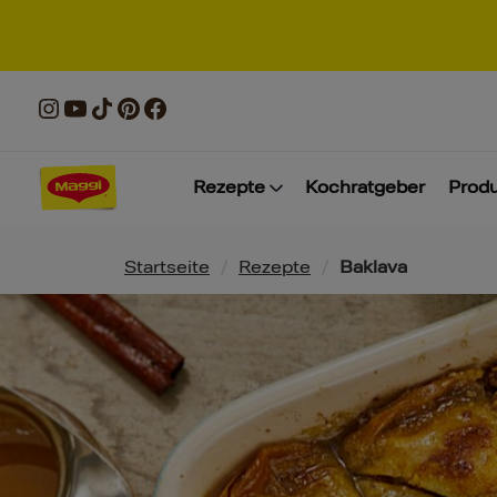
Rezepte
Kochratgeber
Prod
Pfadnavigation
Startseite
/
Rezepte
/
Baklava