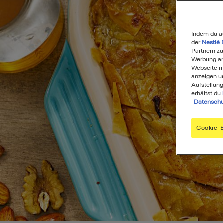
Indem du a
der
Nestlé 
Partnern zu
Werbung anz
Webseite mi
anzeigen u
Aufstellung
erhältst du
Datenschu
Cookie-E