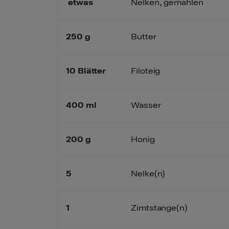
etwas
Nelken, gemahlen
250
g
Butter
10
Blätter
Filoteig
400
ml
Wasser
200
g
Honig
5
Nelke(n)
1
Zimtstange(n)