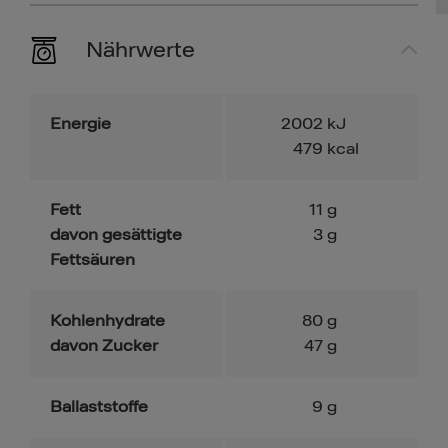
Nährwerte
Energie
2002
kJ
479
kcal
Fett
11
g
davon gesättigte
3
g
Fettsäuren
Kohlenhydrate
80
g
davon Zucker
47
g
Ballaststoffe
9
g