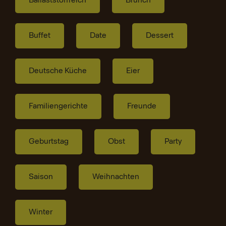
Ballaststoffreich
Brunch
Buffet
Date
Dessert
Deutsche Küche
Eier
Familiengerichte
Freunde
Geburtstag
Obst
Party
Saison
Weihnachten
Winter