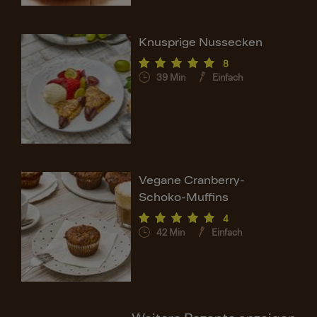
Knusprige Nussecken
8
39
Min
Einfach
Vegane Cranberry-
Schoko-Muffins
4
42
Min
Einfach