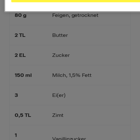
80
g
Feigen, getrocknet
2
TL
Butter
2
EL
Zucker
150
ml
Milch, 1,5% Fett
3
Ei(er)
0,5
TL
Zimt
1
Vanillinzucker