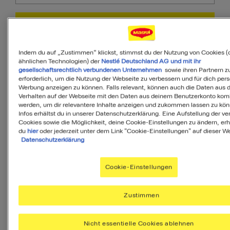
PDF
Indem du auf „Zustimmen“ klickst, stimmst du der Nutzung von Cookies (
ähnlichen Technologien) der
Nestlé Deutschland AG und mit ihr
gesellschaftsrechtlich verbundenen Unternehmen
sowie ihren Partnern zu
Zutaten
erforderlich, um die Nutzung der Webseite zu verbessern und für dich pers
Werbung anzeigen zu können. Falls relevant, können auch die Daten aus
Verhalten auf der Webseite mit den Daten aus deinem Benutzerkonto komb
werden, um dir relevantere Inhalte anzeigen und zukommen lassen zu kö
Infos erhältst du in unserer Datenschutzerklärung. Eine Aufstellung der v
4
Portionen
Cookies sowie die Möglichkeit, deine Cookie-Einstellungen zu ändern, erh
du
hier
oder jederzeit unter dem Link "Cookie-Einstellungen" auf dieser We
Datenschutzerklärung
150
g
Brötchen, altbacken
Cookie-Einstellungen
80
g
Datteln, getrocknet
Zustimmen
80
g
Aprikosen, getrocknet
Nicht essentielle Cookies ablehnen