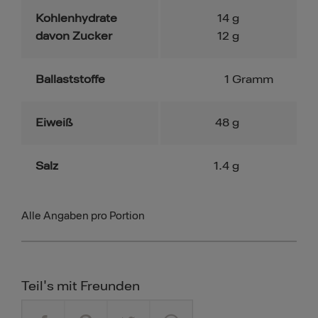
Kohlenhydrate
14
g
davon Zucker
12
g
Ballaststoffe
1
Gramm
Eiweiß
48
g
Salz
1.4
g
Alle Angaben pro Portion
Teil's mit Freunden