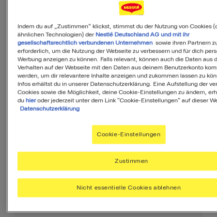
Indem du auf „Zustimmen“ klickst, stimmst du der Nutzung von Cookies (
ähnlichen Technologien) der
Nestlé Deutschland AG und mit ihr
gesellschaftsrechtlich verbundenen Unternehmen
sowie ihren Partnern zu
erforderlich, um die Nutzung der Webseite zu verbessern und für dich pers
Werbung anzeigen zu können. Falls relevant, können auch die Daten aus
40
Verhalten auf der Webseite mit den Daten aus deinem Benutzerkonto komb
werden, um dir relevantere Inhalte anzeigen und zukommen lassen zu kö
von 100
Infos erhältst du in unserer Datenschutzerklärung. Eine Aufstellung der v
Cookies sowie die Möglichkeit, deine Cookie-Einstellungen zu ändern, erh
du
hier
oder jederzeit unter dem Link "Cookie-Einstellungen" auf dieser We
Datenschutzerklärung
MyMenu IQ™
Cookie-Einstellungen
Ist diese Mahlzeit
ausgewogen?
Zustimmen
MyMenuIQ hilft Dir, deinen Körper mit
Nicht essentielle Cookies ablehnen
allen Nährstoffen zu versorgen, die Du
täglich brauchst.