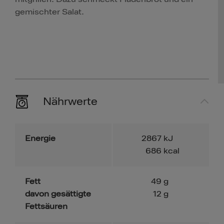
gemischter Salat.
Nährwerte
Energie
2867
kJ
686
kcal
Fett
49
g
davon gesättigte
12
g
Fettsäuren