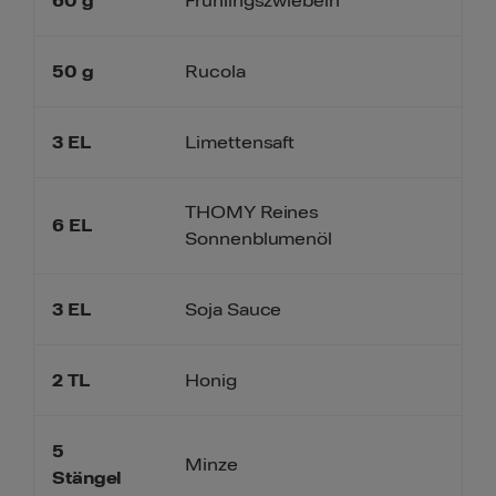
60
g
Frühlingszwiebeln
50
g
Rucola
3
EL
Limettensaft
THOMY Reines
6
EL
Sonnenblumenöl
3
EL
Soja Sauce
2
TL
Honig
5
Minze
Stängel