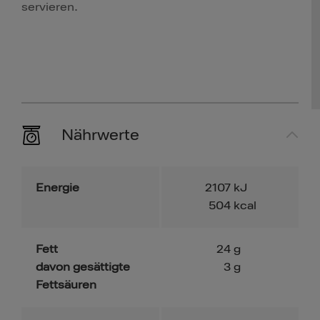
servieren.
Nährwerte
Energie
2107
kJ
504
kcal
Fett
24
g
davon gesättigte
3
g
Fettsäuren