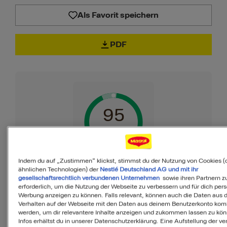
Als Favorit speichern
PDF
95
von 100
Indem du auf „Zustimmen“ klickst, stimmst du der Nutzung von Cookies (
ähnlichen Technologien) der
Nestlé Deutschland AG und mit ihr
MyMenu IQ™
gesellschaftsrechtlich verbundenen Unternehmen
sowie ihren Partnern zu
erforderlich, um die Nutzung der Webseite zu verbessern und für dich pers
Ist diese Mahlzeit
Werbung anzeigen zu können. Falls relevant, können auch die Daten aus
Verhalten auf der Webseite mit den Daten aus deinem Benutzerkonto komb
ausgewogen?
werden, um dir relevantere Inhalte anzeigen und zukommen lassen zu kö
Infos erhältst du in unserer Datenschutzerklärung. Eine Aufstellung der v