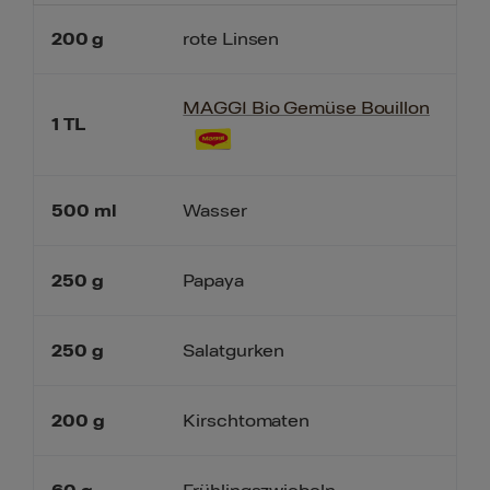
200
g
rote Linsen
MAGGI Bio Gemüse Bouillon
1
TL
500
ml
Wasser
250
g
Papaya
250
g
Salatgurken
200
g
Kirschtomaten