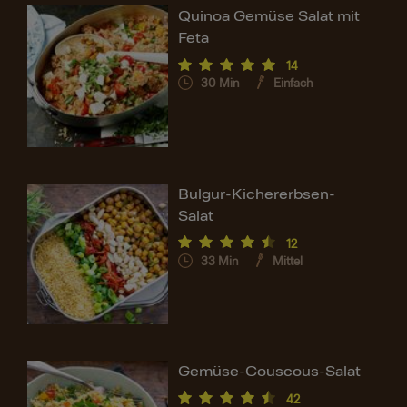
Quinoa Gemüse Salat mit
Feta
14
30
Min
Einfach
Bulgur-Kichererbsen-
Salat
12
33
Min
Mittel
Gemüse-Couscous-Salat
42