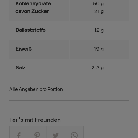
Kohlenhydrate
50
g
davon Zucker
21
g
Ballaststoffe
12
g
Eiweiß
19
g
Salz
2.3
g
Alle Angaben pro Portion
Teil's mit Freunden