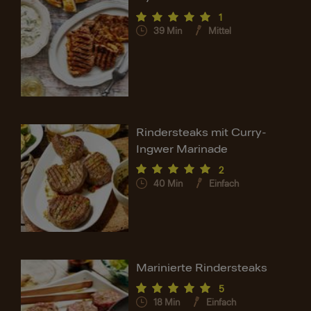
1
39
Min
Mittel
Rindersteaks mit Curry-
Ingwer Marinade
2
40
Min
Einfach
Marinierte Rindersteaks
5
18
Min
Einfach