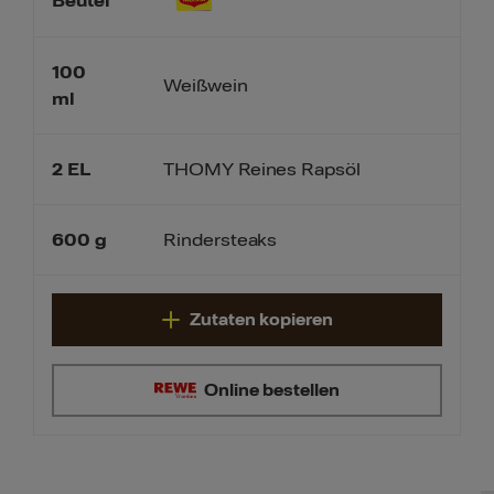
Beutel
100
Weißwein
ml
2
EL
THOMY Reines Rapsöl
600
g
Rindersteaks
Zutaten kopieren
Online bestellen