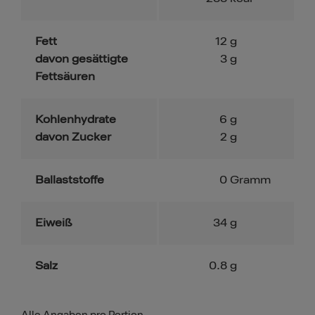
Fett
12
g
davon gesättigte
3
g
Fettsäuren
Kohlenhydrate
6
g
davon Zucker
2
g
Ballaststoffe
0
Gramm
Eiweiß
34
g
Salz
0.8
g