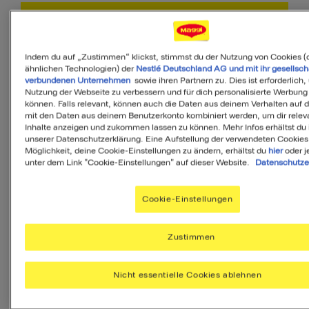
PDF
Indem du auf „Zustimmen“ klickst, stimmst du der Nutzung von Cookies (
ähnlichen Technologien) der
Nestlé Deutschland AG und mit ihr gesellsch
verbundenen Unternehmen
sowie ihren Partnern zu. Dies ist erforderlich,
Nutzung der Webseite zu verbessern und für dich personalisierte Werbung
können. Falls relevant, können auch die Daten aus deinem Verhalten auf 
85
mit den Daten aus deinem Benutzerkonto kombiniert werden, um dir relev
Inhalte anzeigen und zukommen lassen zu können. Mehr Infos erhältst du 
von 100
unserer Datenschutzerklärung. Eine Aufstellung der verwendeten Cookies
Möglichkeit, deine Cookie-Einstellungen zu ändern, erhältst du
hier
oder j
unter dem Link "Cookie-Einstellungen" auf dieser Website.
Datenschutze
MyMenu IQ™
Cookie-Einstellungen
Ist diese Mahlzeit
Zustimmen
ausgewogen?
MyMenuIQ hilft Dir, deinen Körper mit
Nicht essentielle Cookies ablehnen
allen Nährstoffen zu versorgen, die Du