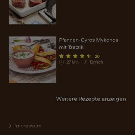
Pfannen-Gyros Mykonos
mit Tzatziki
20
27
Min
Einfach
Weitere Rezepte anzeigen
Impressum