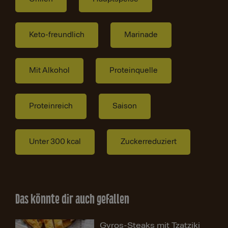
Keto-freundlich
Marinade
Mit Alkohol
Proteinquelle
Proteinreich
Saison
Unter 300 kcal
Zuckerreduziert
Das könnte dir auch gefallen
Gyros-Steaks mit Tzatziki