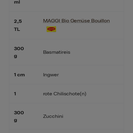
ml
MAGGI Bio Gemüse Bouillon
2,5
TL
300
Basmatireis
g
1
cm
Ingwer
1
rote Chilischote(n)
300
Zucchini
g