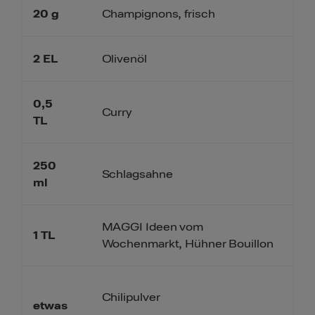
20
g
Champignons, frisch
2
EL
Olivenöl
0,5
Curry
TL
250
Schlagsahne
ml
MAGGI Ideen vom
1
TL
Wochenmarkt, Hühner Bouillon
Chilipulver
etwas