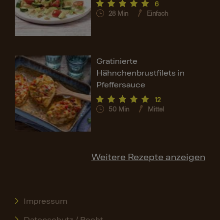
6
28
Min
Einfach
Gratinierte
Hähnchenbrustfilets in
Pfeffersauce
12
50
Min
Mittel
Weitere Rezepte anzeigen
Impressum