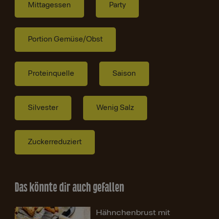
Mittagessen
Party
Portion Gemüse/Obst
Proteinquelle
Saison
Silvester
Wenig Salz
Zuckerreduziert
Das könnte dir auch gefallen
Hähnchenbrust mit