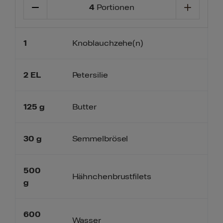
4
Portionen
1
Knoblauchzehe(n)
2
EL
Petersilie
125
g
Butter
30
g
Semmelbrösel
500
Hähnchenbrustfilets
g
600
Wasser