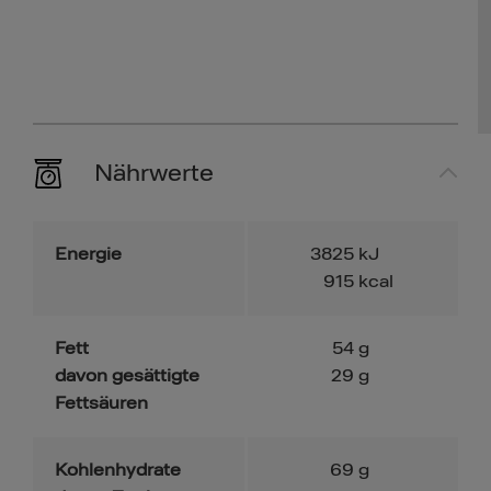
Nährwerte
Energie
3825
kJ
915
kcal
Fett
54
g
davon gesättigte
29
g
Fettsäuren
Kohlenhydrate
69
g