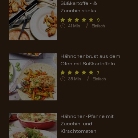
Süßkartoffel- &
Zucchinisticks
9
41
Min
Einfach
Hähnchenbrust aus dem
Ofen mit Süßkartoffeln
7
35
Min
Einfach
Hähnchen-Pfanne mit
Zucchini und
Kirschtomaten