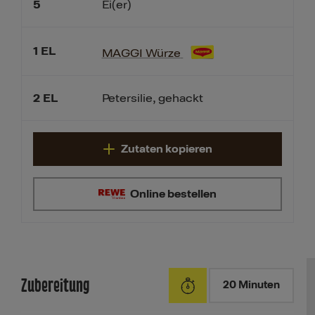
5
Ei(er)
1
EL
MAGGI Würze
2
EL
Petersilie, gehackt
Zutaten kopieren
Online bestellen
Zubereitung
20 Minuten