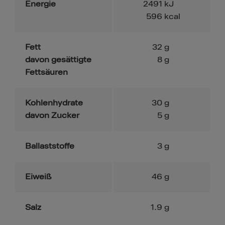
Energie
2491
kJ
596
kcal
Fett
32
g
davon gesättigte
8
g
Fettsäuren
Kohlenhydrate
30
g
davon Zucker
5
g
Ballaststoffe
3
g
Eiweiß
46
g
Salz
1.9
g