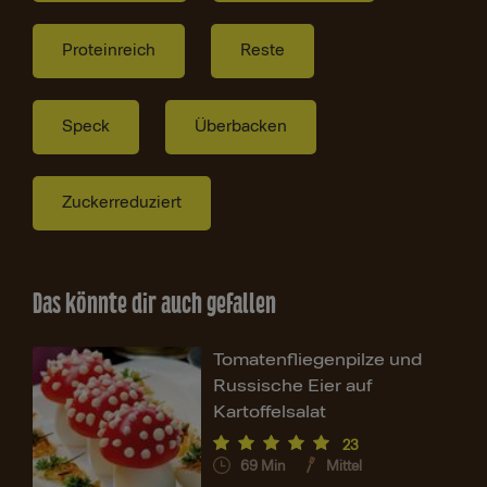
Proteinreich
Reste
Speck
Überbacken
Zuckerreduziert
Das könnte dir auch gefallen
Tomatenfliegenpilze und
Russische Eier auf
Kartoffelsalat
23
69
Min
Mittel