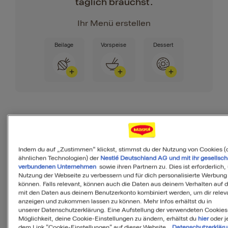
täglich brauchst.
Ihr Menü erstellen
Beilage
Vorspeise
Dessert
Zutaten
Indem du auf „Zustimmen“ klickst, stimmst du der Nutzung von Cookies (
ähnlichen Technologien) der
Nestlé Deutschland AG und mit ihr gesellsch
verbundenen Unternehmen
sowie ihren Partnern zu. Dies ist erforderlich,
Nutzung der Webseite zu verbessern und für dich personalisierte Werbung
2
Portionen
können. Falls relevant, können auch die Daten aus deinem Verhalten auf 
mit den Daten aus deinem Benutzerkonto kombiniert werden, um dir releva
anzeigen und zukommen lassen zu können. Mehr Infos erhältst du in
unserer Datenschutzerklärung. Eine Aufstellung der verwendeten Cookies
350
g
Kartoffeln, gekocht
Möglichkeit, deine Cookie-Einstellungen zu ändern, erhältst du
hier
oder j
dem Link "Cookie-Einstellungen" auf dieser Website.
Datenschutzerklär