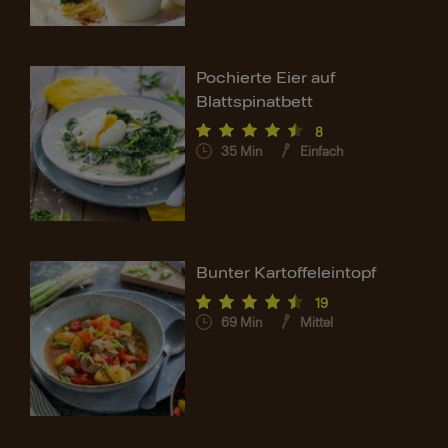
Pochierte Eier auf
Blattspinatbett
8
35
Min
Einfach
Bunter Kartoffeleintopf
19
69
Min
Mittel