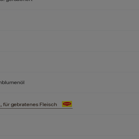
nblumenöl
 für gebratenes Fleisch