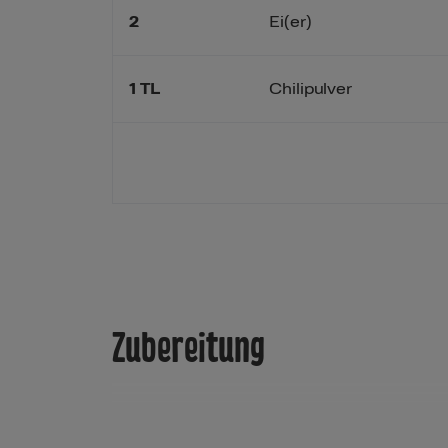
2
Ei(er)
1
TL
Chilipulver
Zubereitung