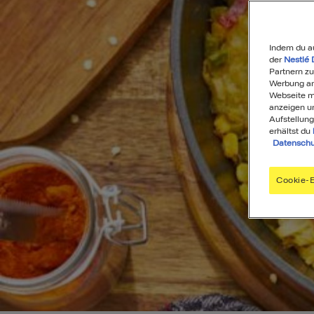
Indem du a
der
Nestlé 
Partnern zu
Werbung anz
Webseite mi
anzeigen u
Aufstellung
erhältst du
Datenschu
Cookie-E