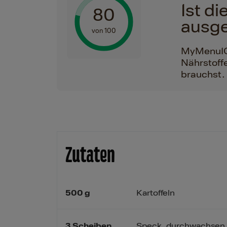
Ist d
80
ausg
von 100
MyMenuIQ h
Nährstoffe
brauchst.
Zutaten
500
g
Kartoffeln
3
Scheiben
Speck, durchwachsen 