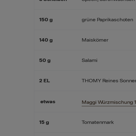
150
g
grüne Paprikaschoten
140
g
Maiskörner
50
g
Salami
2
EL
THOMY Reines Sonne
etwas
Maggi Würzmischung 1,
15
g
Tomatenmark