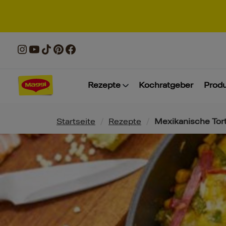
Rezepte
Kochratgeber
Prod
Pfadnavigation
Startseite
/
Rezepte
/
Mexikanische Torti