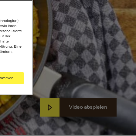
chnologien)
wie ihren
ersonalisierte
uf der
halte
klärung. Eine
 ändern,
timmen
Video abspielen