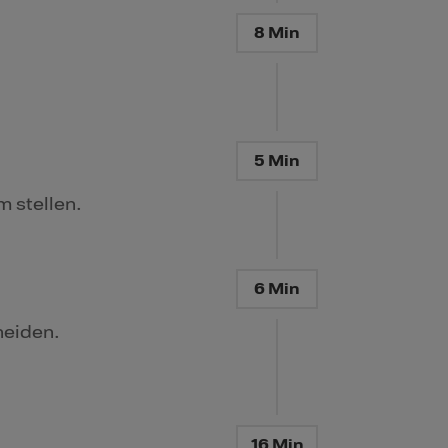
8 Min
5 Min
 stellen.
6 Min
neiden.
16 Min