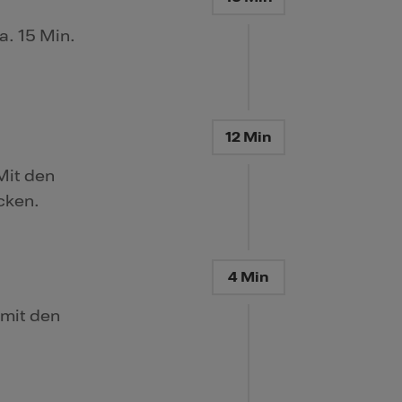
. 15 Min.
12 Min
Mit den
cken.
4 Min
 mit den