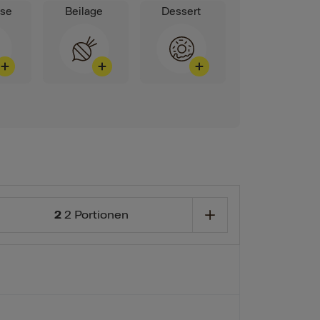
ise
Beilage
Dessert
2
2 Portionen