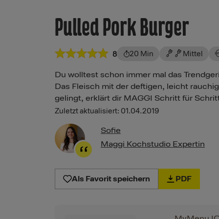
Pulled Pork Burger
20 Min
Mittel
8
Du wolltest schon immer mal das Trendgeri
Das Fleisch mit der deftigen, leicht rauch
gelingt, erklärt dir MAGGI Schritt für Schrit
Zuletzt aktualisiert: 01.04.2019
Sofie
Maggi Kochstudio Expertin
Als Favorit speichern
PDF
MyMenu I