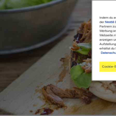
Indem du a
der
Nestlé 
Partnern zu
Werbung anz
Webseite mi
anzeigen u
Aufstellung
erhältst du
Datenschu
Cookie-E