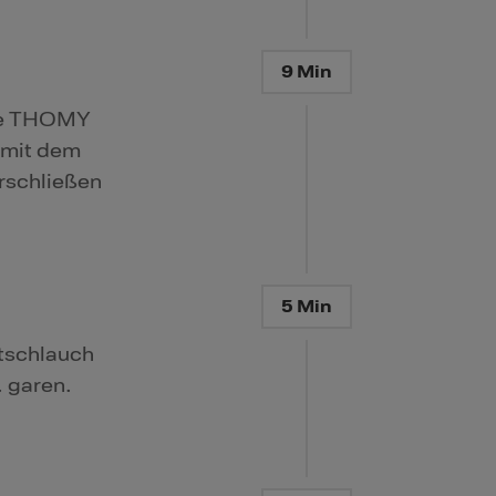
9 Min
che THOMY
 mit dem
rschließen
5 Min
atschlauch
. garen.