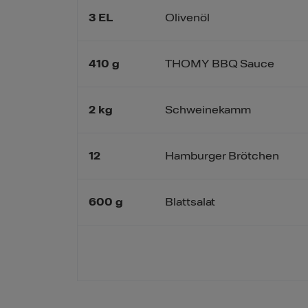
3
EL
Olivenöl
410
g
THOMY BBQ Sauce
2
kg
Schweinekamm
12
Hamburger Brötchen
600
g
Blattsalat