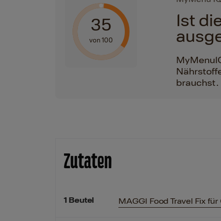
Ist d
35
ausg
von 100
MyMenuIQ h
Nährstoffe
brauchst.
Zutaten
1
Beutel
MAGGI Food Travel Fix für