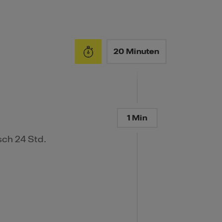
20 Minuten
1 Min
sch 24 Std.