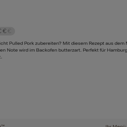
cht Pulled Pork zubereiten? Mit diesem Rezept aus dem M
igen Note wird im Backofen butterzart. Perfekt für Hambu
t.
Q™
Ihr Menü 