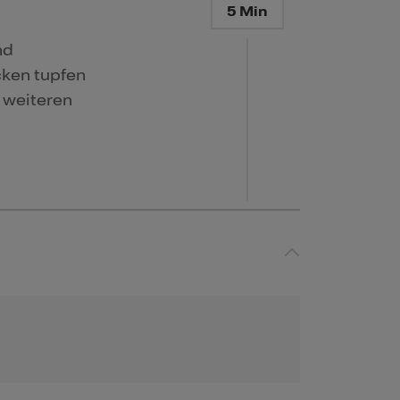
5 Min
nd
cken tupfen
 weiteren