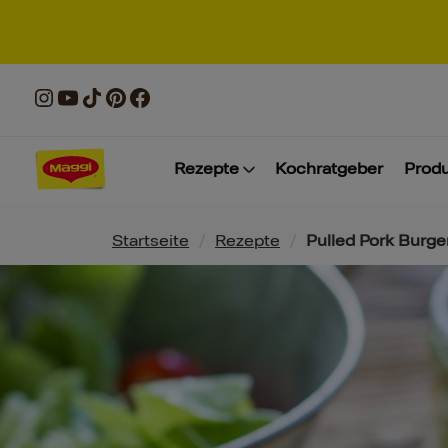
Rezepte
Kochratgeber
Prod
Pfadnavigation
Startseite
/
Rezepte
/
Pulled Pork Burge