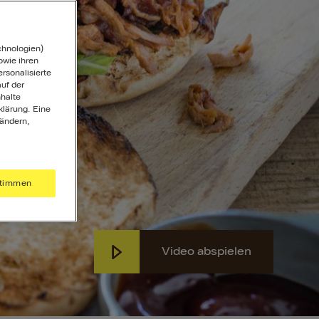
chnologien)
wie ihren
ersonalisierte
uf der
halte
klärung. Eine
 ändern,
timmen
Video abspielen