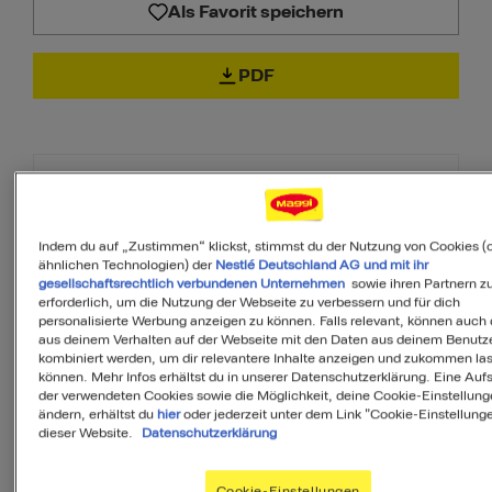
Als Favorit speichern
PDF
Zutaten
Indem du auf „Zustimmen“ klickst, stimmst du der Nutzung von Cookies (
ähnlichen Technologien) der
Nestlé Deutschland AG und mit ihr
2
Portionen
gesellschaftsrechtlich verbundenen Unternehmen
sowie ihren Partnern zu
erforderlich, um die Nutzung der Webseite zu verbessern und für dich
personalisierte Werbung anzeigen zu können. Falls relevant, können auch
aus deinem Verhalten auf der Webseite mit den Daten aus deinem Benutz
kombiniert werden, um dir relevantere Inhalte anzeigen und zukommen la
15
g
Frühlingszwiebel
können. Mehr Infos erhältst du in unserer Datenschutzerklärung. Eine Aufs
der verwendeten Cookies sowie die Möglichkeit, deine Cookie-Einstellung
ändern, erhältst du
hier
oder jederzeit unter dem Link "Cookie-Einstellung
1
Stück
Knoblauchzehe
dieser Website.
Datenschutzerklärung
Cookie-Einstellungen