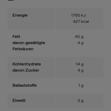
Energie
1785
kJ
427
kcal
Fett
40
g
davon gesättigte
4
g
Fettsäuren
Kohlenhydrate
14
g
davon Zucker
4
g
Ballaststoffe
1
g
Eiweiß
3
g