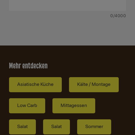
0
/4000
Mehr entdecken
Asiatische Küche
Kälte / Montage
Low Carb
Mittagessen
Salat
Salat
Sommer