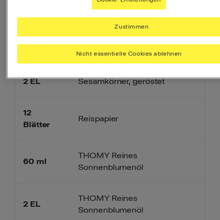
2
TL
Chiliflocken
Zustimmen
MAGGI Honig Sesam Style
2
EL
Würze
Nicht essentielle Cookies ablehnen
2
EL
Sesamkörner, geröstet
12
Reispapier
Blätter
THOMY Reines
60
ml
Sonnenblumenöl
THOMY Reines
2
EL
Sonnenblumenöl