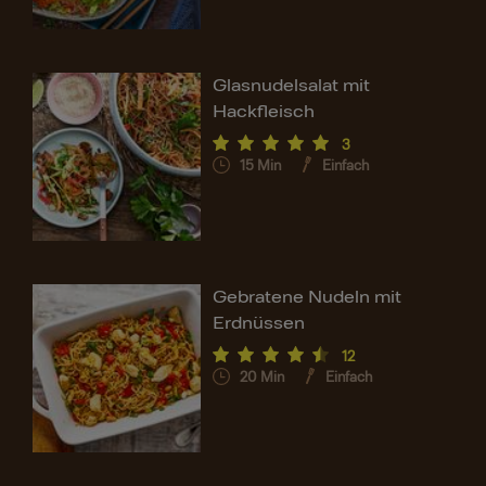
Glasnudelsalat mit
Hackfleisch
3
15
Min
Einfach
Gebratene Nudeln mit
Erdnüssen
12
20
Min
Einfach