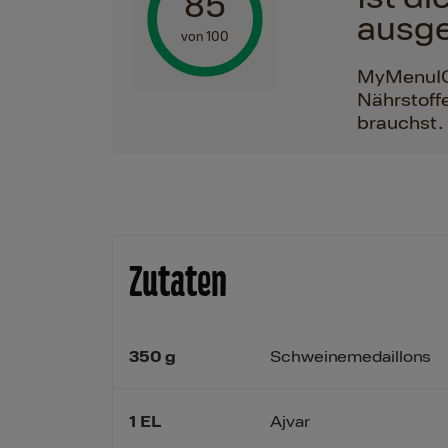
85
ausg
von 100
MyMenuIQ h
Nährstoffe
brauchst.
Zutaten
350
g
Schweinemedaillons
1
EL
Ajvar