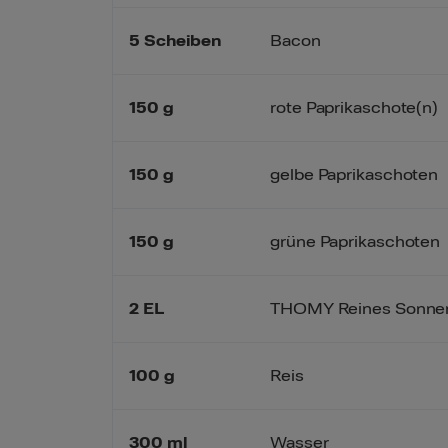
5
Scheiben
Bacon
150
g
rote Paprikaschote(n)
150
g
gelbe Paprikaschoten
150
g
grüne Paprikaschoten
2
EL
THOMY Reines Sonne
100
g
Reis
300
ml
Wasser