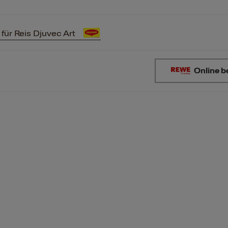
für Reis Djuvec Art
Online b