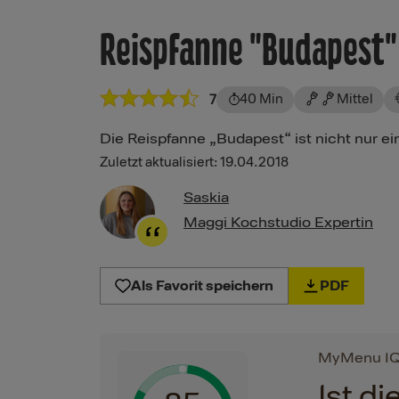
Reispfanne "Budapest"
40 Min
Mittel
7
Die Reispfanne „Budapest“ ist nicht nur ein
Zuletzt aktualisiert: 19.04.2018
Saskia
Maggi Kochstudio Expertin
Als Favorit speichern
PDF
MyMenu I
Ist d