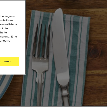
chnologien)
wie ihren
ersonalisierte
uf der
halte
klärung. Eine
 ändern,
timmen