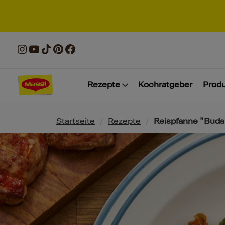
Rezepte
Kochratgeber
Prod
Pfadnavigation
Startseite
/
Rezepte
/
Reispfanne "Buda