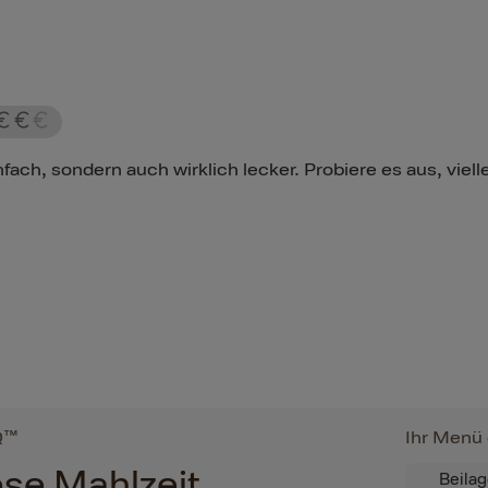
fach, sondern auch wirklich lecker. Probiere es aus, viel
Q™
Ihr Menü 
iese Mahlzeit
Beila