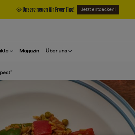
🥘 Unsere neuen Air Fryer Fixe!
Jetzt entdecken!
ukte
Magazin
Über uns
pest"