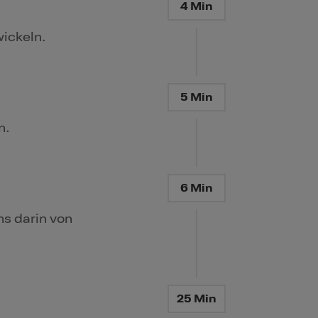
4 Min
ickeln.
5 Min
n.
6 Min
s darin von
25 Min