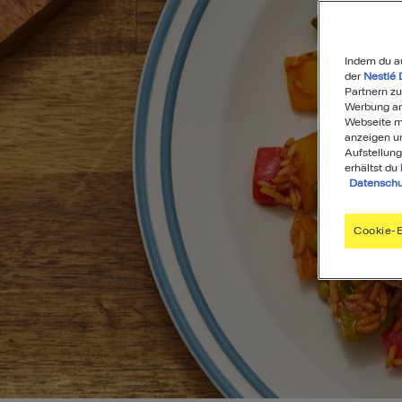
Indem du a
der
Nestlé 
Partnern zu
Werbung anz
Webseite mi
anzeigen u
Aufstellung
erhältst du
Datenschu
Cookie-E