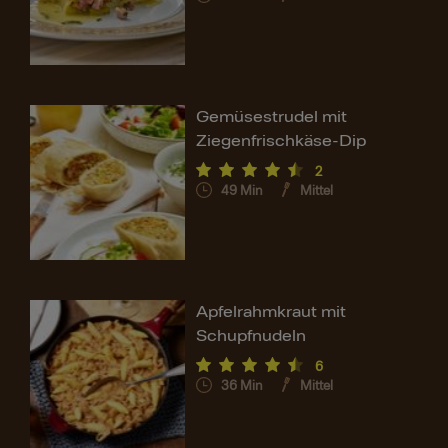
Gemüsestrudel mit
Ziegenfrischkäse-Dip
2
49
Min
Mittel
Apfelrahmkraut mit
Schupfnudeln
6
36
Min
Mittel