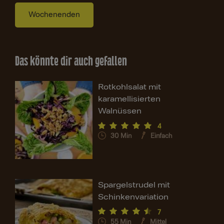
Wochenenden
Das könnte dir auch gefallen
Rotkohlsalat mit
karamellisierten
Walnüssen
4
30
Min
Einfach
Spargelstrudel mit
Schinkenvariation
7
55
Min
Mittel