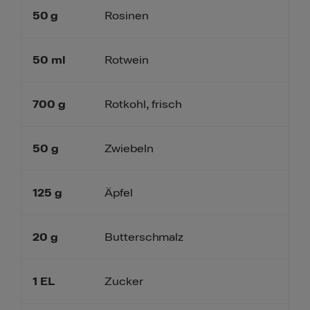
50
g
Rosinen
50
ml
Rotwein
700
g
Rotkohl, frisch
50
g
Zwiebeln
125
g
Äpfel
20
g
Butterschmalz
1
EL
Zucker