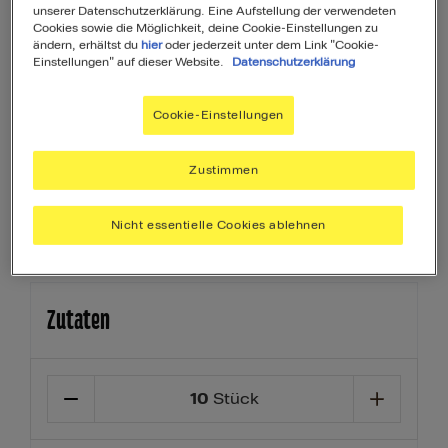
MyMenuIQ hilft Dir, deinen Körper mit
unserer Datenschutzerklärung. Eine Aufstellung der verwendeten
allen Nährstoffen zu versorgen, die Du
Cookies sowie die Möglichkeit, deine Cookie-Einstellungen zu
ändern, erhältst du
hier
oder jederzeit unter dem Link "Cookie-
täglich brauchst.
Einstellungen" auf dieser Website.
Datenschutzerklärung
Ihr Menü erstellen
Cookie-Einstellungen
Beilage
Vorspeise
Dessert
Zustimmen
Nicht essentielle Cookies ablehnen
Zutaten
10
Stück