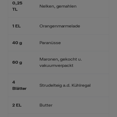
0,25
Nelken, gemahlen
TL
1
EL
Orangenmarmelade
40
g
Paranüsse
Maronen, gekocht u.
60
g
vakuumverpackt
4
Strudelteig a.d. Kühlregal
Blätter
2
EL
Butter