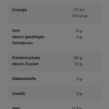
Energie
711
kJ
170
kcal
Fett
8
g
davon gesättigte
4
g
Fettsäuren
Kohlenhydrate
20
g
davon Zucker
12
g
Ballaststoffe
3
g
Eiweiß
3
g
Salz
0.3
g