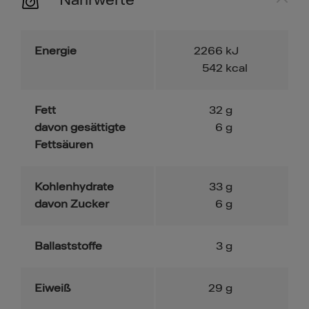
Energie
2266
kJ
542
kcal
Fett
32
g
davon gesättigte
6
g
Fettsäuren
Kohlenhydrate
33
g
davon Zucker
6
g
Ballaststoffe
3
g
Eiweiß
29
g