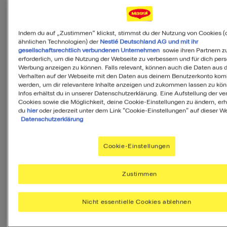
täglich brauchst.
Ihr Menü erstellen
Indem du auf „Zustimmen“ klickst, stimmst du der Nutzung von Cookies (
ähnlichen Technologien) der
Nestlé Deutschland AG und mit ihr
Beilage
Vorspeise
Dessert
gesellschaftsrechtlich verbundenen Unternehmen
sowie ihren Partnern zu
erforderlich, um die Nutzung der Webseite zu verbessern und für dich pers
Werbung anzeigen zu können. Falls relevant, können auch die Daten aus
Verhalten auf der Webseite mit den Daten aus deinem Benutzerkonto komb
werden, um dir relevantere Inhalte anzeigen und zukommen lassen zu kö
Infos erhältst du in unserer Datenschutzerklärung. Eine Aufstellung der v
Cookies sowie die Möglichkeit, deine Cookie-Einstellungen zu ändern, erh
du
hier
oder jederzeit unter dem Link "Cookie-Einstellungen" auf dieser We
Datenschutzerklärung
Zutaten
Cookie-Einstellungen
4
Portionen
Zustimmen
Nicht essentielle Cookies ablehnen
100
g
Butternut-Kürbis