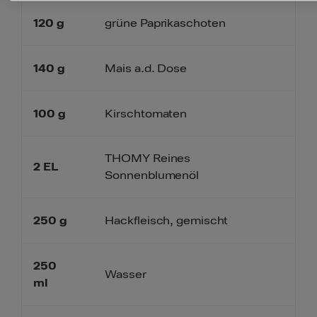
120
g
grüne Paprikaschoten
140
g
Mais a.d. Dose
100
g
Kirschtomaten
THOMY Reines
2
EL
Sonnenblumenöl
250
g
Hackfleisch, gemischt
250
Wasser
ml