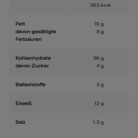
363
kcal
Fett
19
g
davon gesättigte
8
g
Fettsäuren
Kohlenhydrate
36
g
davon Zucker
4
g
Ballaststoffe
3
g
Eiweiß
12
g
Salz
1.3
g