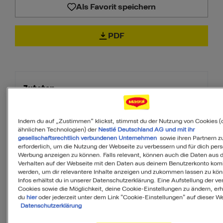
Als Favorit speichern
PDF
Zutaten
Indem du auf „Zustimmen“ klickst, stimmst du der Nutzung von Cookies (
6
Portionen
ähnlichen Technologien) der
Nestlé Deutschland AG und mit ihr
gesellschaftsrechtlich verbundenen Unternehmen
sowie ihren Partnern zu
erforderlich, um die Nutzung der Webseite zu verbessern und für dich pers
Werbung anzeigen zu können. Falls relevant, können auch die Daten aus
Verhalten auf der Webseite mit den Daten aus deinem Benutzerkonto komb
250
g
Vollkornreis
werden, um dir relevantere Inhalte anzeigen und zukommen lassen zu kö
Infos erhältst du in unserer Datenschutzerklärung. Eine Aufstellung der v
Cookies sowie die Möglichkeit, deine Cookie-Einstellungen zu ändern, erh
50
g
Zwiebeln
du
hier
oder jederzeit unter dem Link "Cookie-Einstellungen" auf dieser We
Datenschutzerklärung