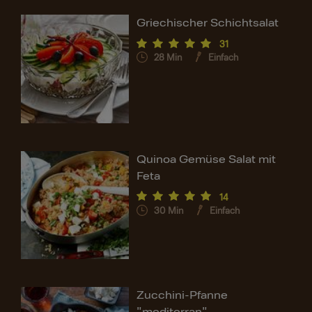
Griechischer Schichtsalat
31
28
Min
Einfach
Quinoa Gemüse Salat mit
Feta
14
30
Min
Einfach
Zucchini-Pfanne
"mediterran"