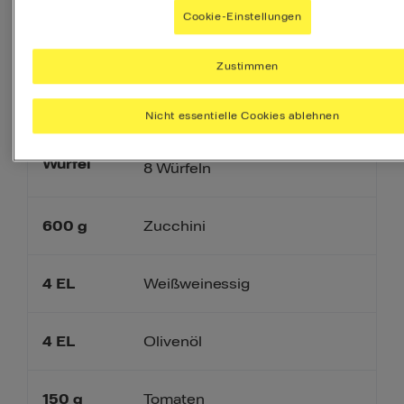
1
Knoblauchzehe(n)
Cookie-Einstellungen
600
ml
Wasser
Zustimmen
Nicht essentielle Cookies ablehnen
Maggi Klare Suppe mit
1
Suppengrün, Faltschachtel mit
Würfel
8 Würfeln
600
g
Zucchini
4
EL
Weißweinessig
4
EL
Olivenöl
150
g
Tomaten