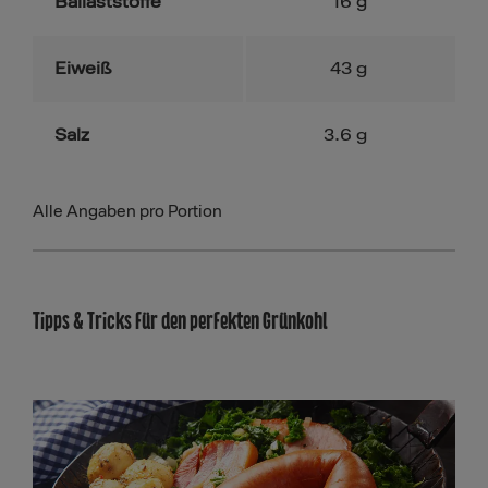
Ballaststoffe
16
g
Eiweiß
43
g
Salz
3.6
g
Alle Angaben pro Portion
Tipps & Tricks für den perfekten Grünkohl