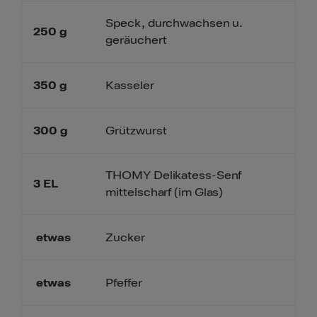
Speck, durchwachsen u.
250
g
geräuchert
350
g
Kasseler
300
g
Grützwurst
THOMY Delikatess-Senf
3
EL
mittelscharf (im Glas)
etwas
Zucker
etwas
Pfeffer