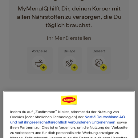
MyMenuIQ hilft Dir, deinen Körper mit
allen Nährstoffen zu versorgen, die Du
täglich brauchst.
Ihr Menü erstellen
Vorspeise
Beilage
Dessert
Zutaten
Indem du auf „Zustimmen“ klickst, stimmst du der Nutzung von
Cookies (oder ähnlichen Technologien) der
Nestlé Deutschland AG
und mit ihr gesellschaftsrechtlich verbundenen Unternehmen
sowie
ihren Partnern zu. Dies ist erforderlich, um die Nutzung der Webseite
6
Portionen
zu verbessern und für dich personalisierte Werbung anzeigen zu