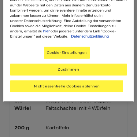
können. Falls relevant, können auch die Daten aus deinem Verhalten
auf der Webseite mit den Daten aus deinem Benutzerkonto
kombiniert werden, um dir relevantere Inhalte anzeigen und
2
kg
Grünkohl
zukommen lassen zu können. Mehr Infos erhältst du in
unserer Datenschutzerklärung. Eine Aufstellung der verwendeten
Cookies sowie die Möglichkeit, deine Cookie-Einstellungen zu
ändern, erhältst du
hier
oder jederzeit unter dem Link "Cookie-
2375
Einstellungen" auf dieser Website.
Datenschutzerklärung
Wasser
ml
Cookie-Einstellungen
100
g
Zwiebeln
Zustimmen
20
g
Schweineschmalz
Nicht essentielle Cookies ablehnen
0,5
Maggi Klare Fleisch Suppe,
Faltschachtel mit 4 Würfeln
Würfel
200
g
Kartoffeln