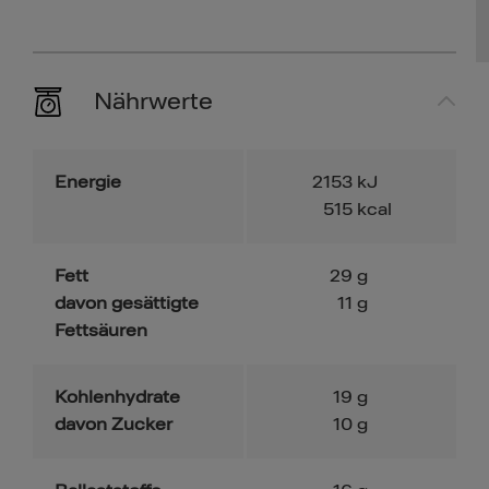
Nährwerte
Energie
2153
kJ
515
kcal
Fett
29
g
davon gesättigte
11
g
Fettsäuren
Kohlenhydrate
19
g
davon Zucker
10
g