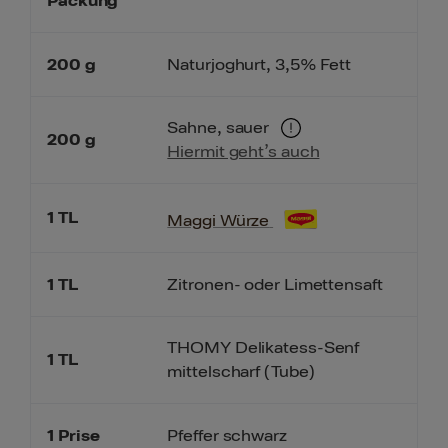
Packung
200
g
Naturjoghurt, 3,5% Fett
Sahne, sauer
200
g
Hiermit geht’s auch
1
TL
Maggi Würze
1
TL
Zitronen- oder Limettensaft
THOMY Delikatess-Senf
1
TL
mittelscharf (Tube)
1
Prise
Pfeffer schwarz