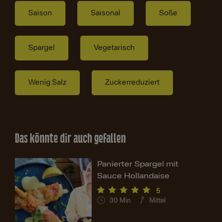
Saison
Saisonal
Soße
Spargel
Vegetarisch
Wenig Salz
Zuckerreduziert
Das könnte dir auch gefallen
Panierter Spargel mit
Sauce Hollandaise
5
30
Min
Mittel