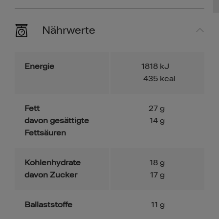
Nährwerte
Energie
1818
kJ
435
kcal
Fett
27
g
davon gesättigte
14
g
Fettsäuren
Kohlenhydrate
18
g
davon Zucker
17
g
Ballaststoffe
11
g