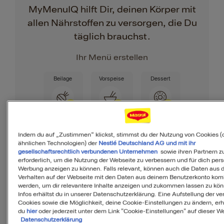
MyMenuIQ hilft Dir, deinen Körper mit
allen Nährstoffen zu versorgen, die Du
täglich brauchst.
Ihr Menü erstellen
Beilage
Vorspeise
Dessert
Indem du auf „Zustimmen“ klickst, stimmst du der Nutzung von Cookies (
ähnlichen Technologien) der
Nestlé Deutschland AG und mit ihr
gesellschaftsrechtlich verbundenen Unternehmen
sowie ihren Partnern zu
erforderlich, um die Nutzung der Webseite zu verbessern und für dich pers
Zutaten
Werbung anzeigen zu können. Falls relevant, können auch die Daten aus
Verhalten auf der Webseite mit den Daten aus deinem Benutzerkonto komb
werden, um dir relevantere Inhalte anzeigen und zukommen lassen zu kö
Infos erhältst du in unserer Datenschutzerklärung. Eine Aufstellung der v
Cookies sowie die Möglichkeit, deine Cookie-Einstellungen zu ändern, erh
4
Portionen
du
hier
oder jederzeit unter dem Link "Cookie-Einstellungen" auf dieser We
Datenschutzerklärung