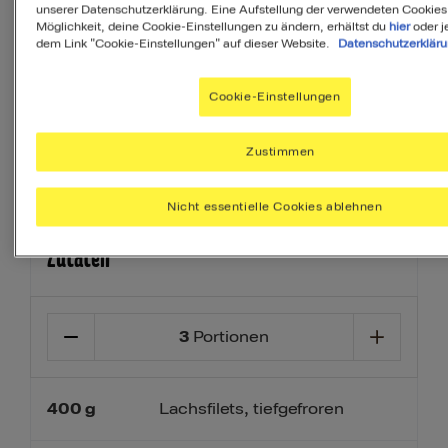
unserer Datenschutzerklärung. Eine Aufstellung der verwendeten Cookies
Möglichkeit, deine Cookie-Einstellungen zu ändern, erhältst du
hier
oder j
Ihr Menü erstellen
dem Link "Cookie-Einstellungen" auf dieser Website.
Datenschutzerklär
Beilage
Dessert
Vorspeise
Cookie-Einstellungen
Zustimmen
Nicht essentielle Cookies ablehnen
Zutaten
3
Portionen
400
g
Lachsfilets, tiefgefroren