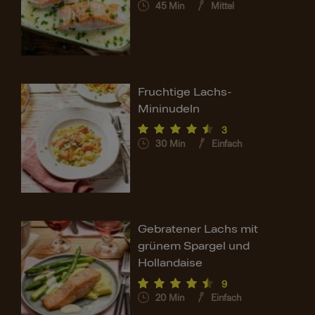
45
Min
Mittel
Fruchtige Lachs-
Mininudeln
3
30
Min
Einfach
Gebratener Lachs mit
grünem Spargel und
Hollandaise
9
20
Min
Einfach