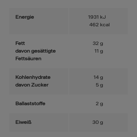
Energie
1931
kJ
462
kcal
Fett
32
g
davon gesättigte
11
g
Fettsäuren
Kohlenhydrate
14
g
davon Zucker
5
g
Ballaststoffe
2
g
Eiweiß
30
g