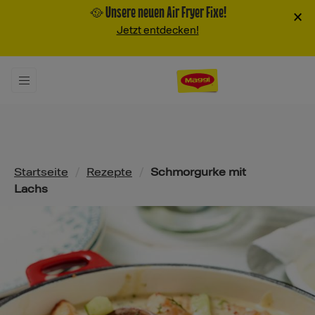
🥘 Unsere neuen Air Fryer Fixe!
×
Jetzt entdecken!
Pfadnavigation
Startseite
/
Rezepte
/
Schmorgurke mit
Lachs