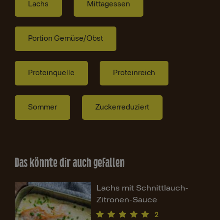
Lachs
Mittagessen
Portion Gemüse/Obst
Proteinquelle
Proteinreich
Sommer
Zuckerreduziert
Das könnte dir auch gefallen
Lachs mit Schnittlauch-
Zitronen-Sauce
2