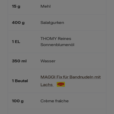
15
g
Mehl
400
g
Salatgurken
THOMY Reines
1
EL
Sonnenblumenöl
350
ml
Wasser
MAGGI Fix für Bandnudeln mit
1
Beutel
Lachs
100
g
Crème fraîche