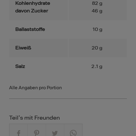
Kohlenhydrate
82
g
davon Zucker
46
g
Ballaststoffe
10
g
Eiweiß
20
g
Salz
2.1
g
Alle Angaben pro Portion
Teil's mit Freunden