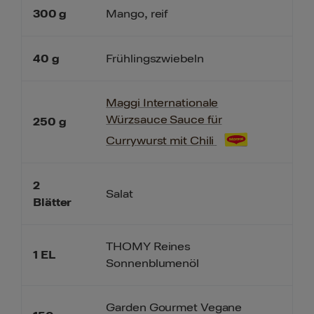
300
g
Mango, reif
40
g
Frühlingszwiebeln
Maggi Internationale
Würzsauce Sauce für
250
g
Currywurst mit Chili
2
Salat
Blätter
THOMY Reines
1
EL
Sonnenblumenöl
Garden Gourmet Vegane