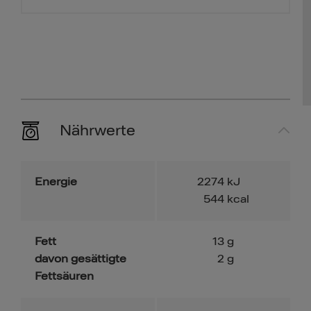
Nährwerte
Energie
2274
kJ
544
kcal
Fett
13
g
davon gesättigte
2
g
Fettsäuren