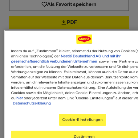
Als Favorit speichern
PDF
Indem du auf „Zustimmen“ klickst, stimmst du der Nutzung von Cookies (
ähnlichen Technologien) der
Nestlé Deutschland AG und mit ihr
gesellschaftsrechtlich verbundenen Unternehmen
sowie ihren Partnern zu
70
erforderlich, um die Nutzung der Webseite zu verbessern und für dich pers
Werbung anzeigen zu können. Falls relevant, können auch die Daten aus
von 100
Verhalten auf der Webseite mit den Daten aus deinem Benutzerkonto komb
werden, um dir relevantere Inhalte anzeigen und zukommen lassen zu kö
Infos erhältst du in unserer Datenschutzerklärung. Eine Aufstellung der v
Cookies sowie die Möglichkeit, deine Cookie-Einstellungen zu ändern, erh
du
hier
oder jederzeit unter dem Link "Cookie-Einstellungen" auf dieser We
MyMenu IQ™
Datenschutzerklärung
Ist diese Mahlzeit
Cookie-Einstellungen
ausgewogen?
MyMenuIQ hilft Dir, deinen Körper mit
Zustimmen