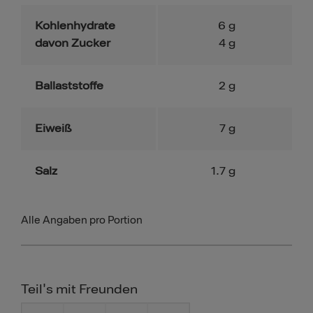
Kohlenhydrate
6
g
davon Zucker
4
g
Ballaststoffe
2
g
Eiweiß
7
g
Salz
1.7
g
Alle Angaben pro Portion
Teil's mit Freunden