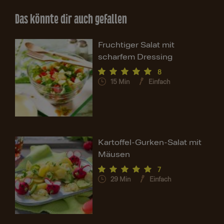
Das könnte dir auch gefallen
Fruchtiger Salat mit
scharfem Dressing
8
15
Min
Einfach
Kartoffel-Gurken-Salat mit
Mäusen
7
29
Min
Einfach