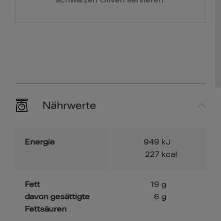
Nährwerte
Energie
949
kJ
227
kcal
Fett
19
g
davon gesättigte
6
g
Fettsäuren