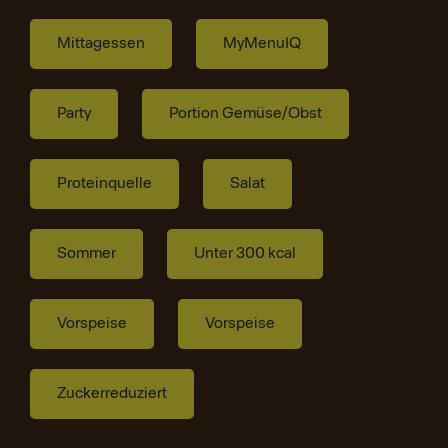
Mittagessen
MyMenuIQ
Party
Portion Gemüse/Obst
Proteinquelle
Salat
Sommer
Unter 300 kcal
Vorspeise
Vorspeise
Zuckerreduziert