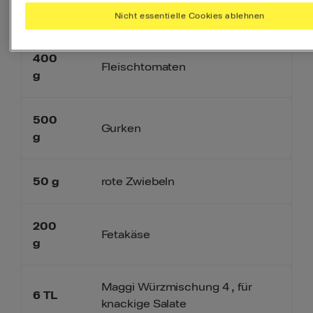
6
Portionen
Nicht essentielle Cookies ablehnen
400
Fleischtomaten
g
500
Gurken
g
50
g
rote Zwiebeln
200
Fetakäse
g
Maggi Würzmischung 4 , für
6
TL
knackige Salate