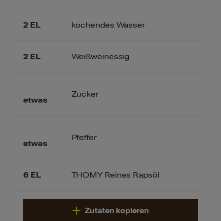
2
EL
kochendes Wasser
2
EL
Weißweinessig
Zucker
etwas
Pfeffer
etwas
6
EL
THOMY Reines Rapsöl
Zutaten kopieren