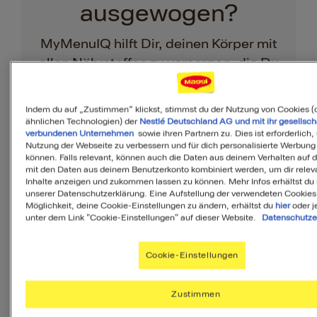
ausgewogen?
MyMenuIQ hilft Dir, deinen Körper mit
allen Nährstoffen zu versorgen, die Du
täglich brauchst.
Indem du auf „Zustimmen“ klickst, stimmst du der Nutzung von Cookies (
Ihr Menü erstellen
ähnlichen Technologien) der
Nestlé Deutschland AG und mit ihr gesellsch
verbundenen Unternehmen
sowie ihren Partnern zu. Dies ist erforderlich,
Vorspeise
Beilage
Dessert
Nutzung der Webseite zu verbessern und für dich personalisierte Werbung
können. Falls relevant, können auch die Daten aus deinem Verhalten auf 
mit den Daten aus deinem Benutzerkonto kombiniert werden, um dir relev
Inhalte anzeigen und zukommen lassen zu können. Mehr Infos erhältst du 
unserer Datenschutzerklärung. Eine Aufstellung der verwendeten Cookies
Möglichkeit, deine Cookie-Einstellungen zu ändern, erhältst du
hier
oder j
unter dem Link "Cookie-Einstellungen" auf dieser Website.
Datenschutze
Cookie-Einstellungen
Zutaten
Zustimmen