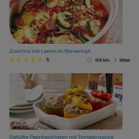
Zucchini mit Lamm im Römertopf
5
108
Min
Mittel
Gefüllte Paprikaschoten mit Tomatensauce