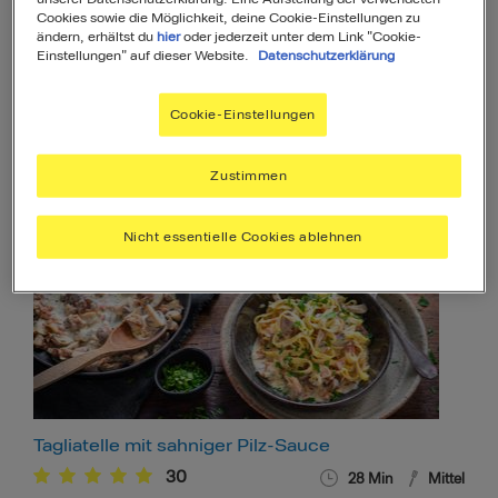
Cookies sowie die Möglichkeit, deine Cookie-Einstellungen zu
ändern, erhältst du
hier
oder jederzeit unter dem Link "Cookie-
Einstellungen" auf dieser Website.
Datenschutzerklärung
Cookie-Einstellungen
Gnocchi mit Garnelen-Sahne-Sauce
9
20
Min
Einfach
Zustimmen
Nicht essentielle Cookies ablehnen
Tagliatelle mit sahniger Pilz-Sauce
30
28
Min
Mittel