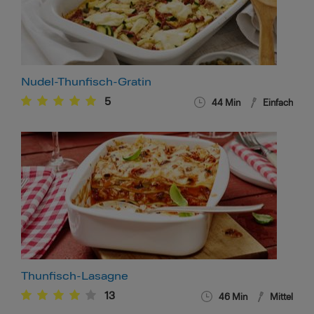
Nudel-Thunfisch-Gratin
5
44
Min
Einfach
Thunfisch-Lasagne
13
46
Min
Mittel