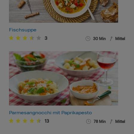
Fischsuppe
3
30
Min
Mittel
Parmesangnocchi mit Paprikapesto
13
78
Min
Mittel