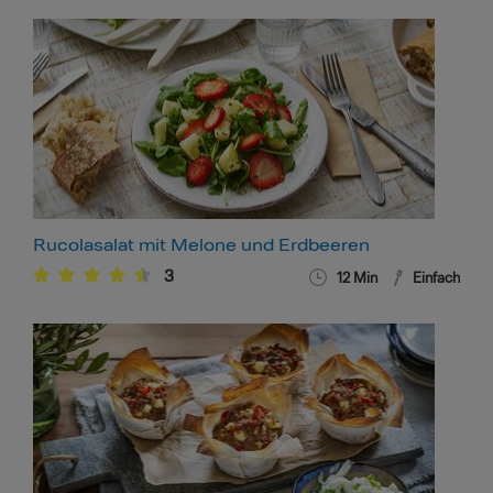
Rucolasalat mit Melone und Erdbeeren
3
12
Min
Einfach