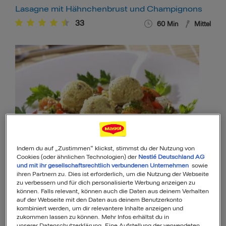
Lasagne mit Hähnchenbrust und Champignons
33
60
Min
Mittel
Hirsekugeln auf Ratatouille
Indem du auf „Zustimmen“ klickst, stimmst du der Nutzung von
Cookies (oder ähnlichen Technologien) der
Nestlé Deutschland AG
5
50
Min
Mittel
und mit ihr gesellschaftsrechtlich verbundenen Unternehmen
sowie
ihren Partnern zu. Dies ist erforderlich, um die Nutzung der Webseite
zu verbessern und für dich personalisierte Werbung anzeigen zu
können. Falls relevant, können auch die Daten aus deinem Verhalten
auf der Webseite mit den Daten aus deinem Benutzerkonto
kombiniert werden, um dir relevantere Inhalte anzeigen und
zukommen lassen zu können. Mehr Infos erhältst du in
unserer Datenschutzerklärung. Eine Aufstellung der verwendeten