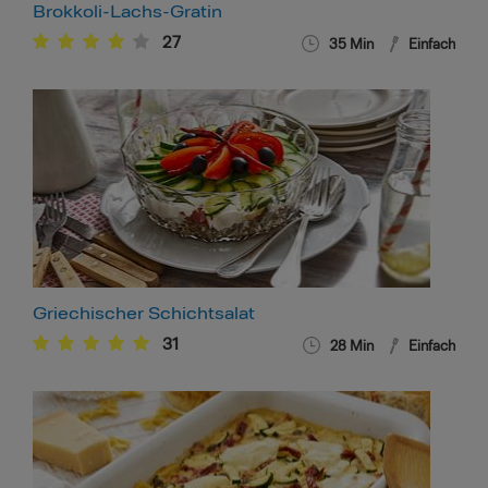
Brokkoli-Lachs-Gratin
27
35
Min
Einfach
Griechischer Schichtsalat
31
28
Min
Einfach