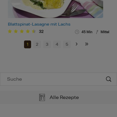
Blattspinat-Lasagne mit Lachs
32
45
Min
Mittel
›
»
1
2
3
4
5
Alle Rezepte