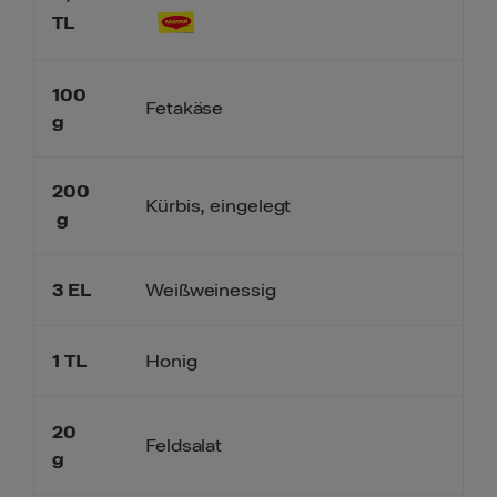
TL
100
Fetakäse
g
200
Kürbis, eingelegt
g
3
EL
Weißweinessig
1
TL
Honig
20
Feldsalat
g