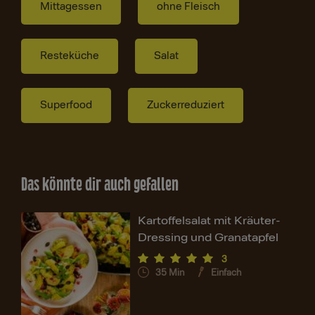
Mittagessen
ohne Fleisch
Resteküche
Salat
Superfood
Zuckerreduziert
Das könnte dir auch gefallen
Kartoffelsalat mit Kräuter-
Dressing und Granatapfel
3
35
Min
Einfach