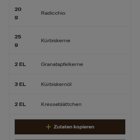
20
Radicchio
g
25
Kürbiskerne
g
2
EL
Granatapfelkerne
3
EL
Kürbiskernöl
2
EL
Kresseblättchen
Zutaten kopieren