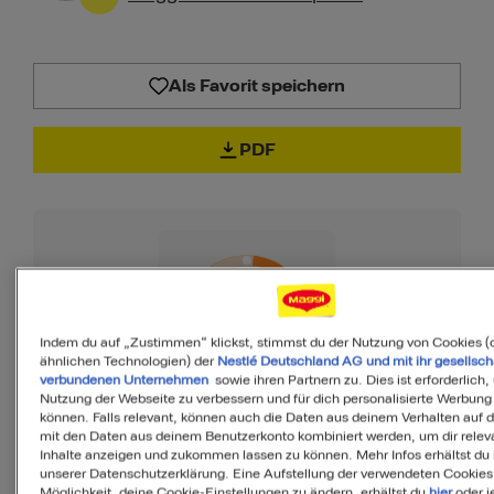
Als Favorit speichern
PDF
35
von 100
Indem du auf „Zustimmen“ klickst, stimmst du der Nutzung von Cookies (
ähnlichen Technologien) der
Nestlé Deutschland AG und mit ihr gesellsch
verbundenen Unternehmen
sowie ihren Partnern zu. Dies ist erforderlich,
Nutzung der Webseite zu verbessern und für dich personalisierte Werbung
können. Falls relevant, können auch die Daten aus deinem Verhalten auf 
MyMenu IQ™
mit den Daten aus deinem Benutzerkonto kombiniert werden, um dir relev
Inhalte anzeigen und zukommen lassen zu können. Mehr Infos erhältst du 
Ist diese Mahlzeit
unserer Datenschutzerklärung. Eine Aufstellung der verwendeten Cookies
Möglichkeit, deine Cookie-Einstellungen zu ändern, erhältst du
hier
oder j