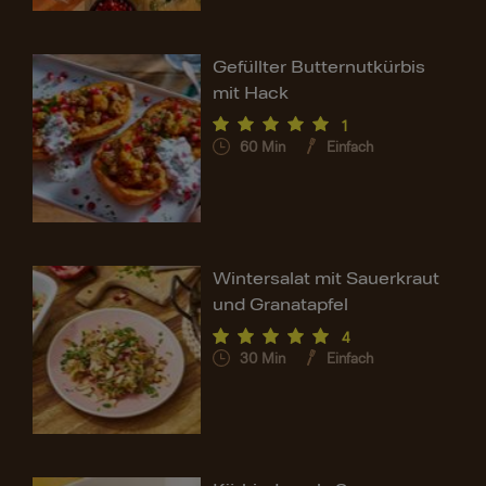
Gefüllter Butternutkürbis
mit Hack
1
60
Min
Einfach
Wintersalat mit Sauerkraut
und Granatapfel
4
30
Min
Einfach