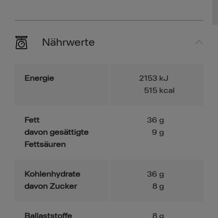
Nährwerte
Energie
2153
kJ
515
kcal
Fett
36
g
davon gesättigte
9
g
Fettsäuren
Kohlenhydrate
36
g
davon Zucker
8
g
Ballaststoffe
8
g