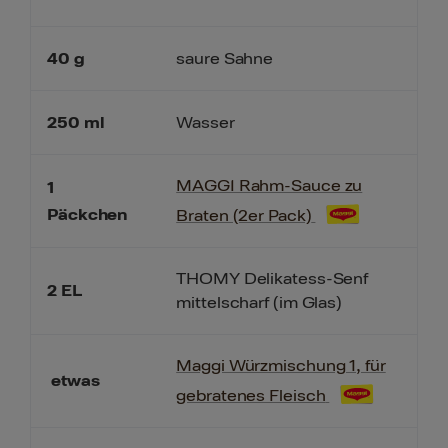
40
g
saure Sahne
250
ml
Wasser
MAGGI Rahm-Sauce zu
1
Päckchen
Braten (2er Pack)
THOMY Delikatess-Senf
2
EL
mittelscharf (im Glas)
Maggi Würzmischung 1, für
etwas
gebratenes Fleisch