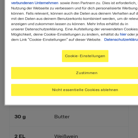
500
g
Schweinefilet
verbundenen Unternehmen
sowie ihren Partnern zu. Dies ist erforderlich,
Nutzung der Webseite zu verbessern und für dich personalisierte Werbung
können. Falls relevant, können auch die Daten aus deinem Verhalten auf 
mit den Daten aus deinem Benutzerkonto kombiniert werden, um dir releva
8
anzeigen und zukommen lassen zu können. Mehr Infos erhältst du in
HERTA Breakfast Bacon
unserer Datenschutzerklärung. Eine Aufstellung der verwendeten Cookies
Scheiben
Möglichkeit, deine Cookie-Einstellungen zu ändern, erhältst du
hier
oder j
dem Link "Cookie-Einstellungen" auf dieser Website.
Datenschutzerklär
THOMY Reines
2
EL
Cookie-Einstellungen
Sonnenblumenöl
Zustimmen
60
g
Baguette
Nicht essentielle Cookies ablehnen
50
g
Walnusskerne
30
g
Butter
2
EL
Weißwein