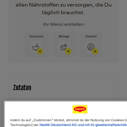
allen Nährstoffen zu versorgen, die Du
täglich brauchst.
Ihr Menü erstellen
Vorspeise
Beilage
Dessert
Zutaten
4
Portionen
Indem du auf „Zustimmen“ klickst, stimmst du der Nutzung von Cookies (
Technologien) der
Nestlé Deutschland AG und mit ihr gesellschaftsrechtli