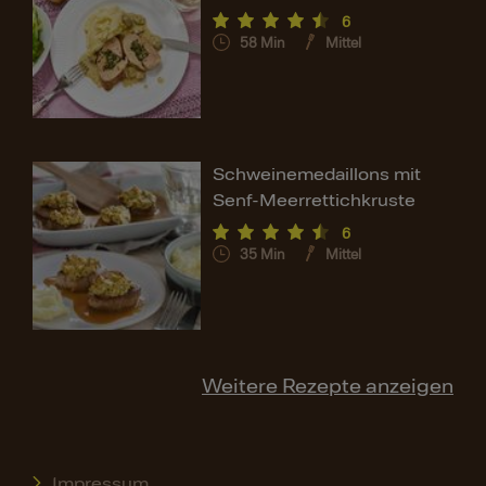
6
58
Min
Mittel
Schweinemedaillons mit
Senf-Meerrettichkruste
6
35
Min
Mittel
Weitere Rezepte anzeigen
Impressum