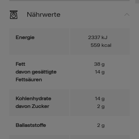
Nährwerte
Energie
2337
kJ
559
kcal
Fett
38
g
davon gesättigte
14
g
Fettsäuren
Kohlenhydrate
14
g
davon Zucker
2
g
Ballaststoffe
2
g