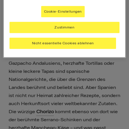
absetzt. Die Spanier lieben gutes Essen und
Cookie-Einstellungen
lassen Menschen auf der ganzen Welt an ihren
Köstlichkeiten teilhaben.
Zustimmen
Die spanische Länderküche ist so einfach wie
Nicht essentielle Cookies ablehnen
abwechslungsreich: die gelb leuchtende,
dampfende Paella aus Valencia, die cremig rote
Gazpacho Andalusiens, herzhafte Tortillas oder
kleine leckere Tapas sind spanische
Nationalgerichte, die über die Grenzen des
Landes berühmt und beliebt sind. Aber Spanien
ist nicht nur Heimat zahlreicher Rezepte, sondern
auch Herkunftsort vieler weltbekannter Zutaten.
Die würzige
Chorizo
​ kommt ebenso von dort wie
der berühmte Serrano-Schinken und der
herzhafte Manchego-Käse – und was passt