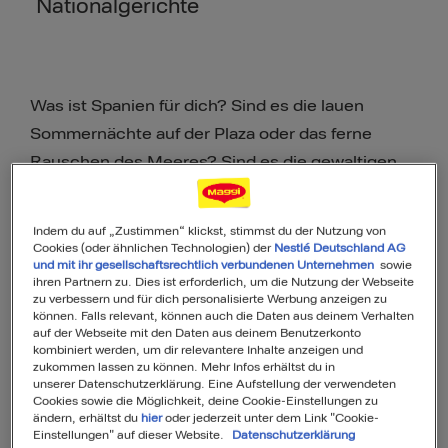
Nationalgerichte
Was ist Spanien für dich? Sind es die lauen
Sommernächte auf der Plaza oder das ferne
Rauschen des Meeres? Sind es die gewaltigen
Picos de Europa im Norden, die feurige Hitze des
Südens oder das bunte Treiben auf der Rambla in
Indem du auf „Zustimmen“ klickst, stimmst du der Nutzung von
Barcelona? Egal, was es ist. Am Ende haben all
Cookies (oder ähnlichen Technologien) der
Nestlé Deutschland AG
und mit ihr gesellschaftsrechtlich verbundenen Unternehmen
sowie
diese Dinge eine Sache gemeinsam: Überall
ihren Partnern zu. Dies ist erforderlich, um die Nutzung der Webseite
zu verbessern und für dich personalisierte Werbung anzeigen zu
duftet es herrlich nach spanischen Leckereien.
können. Falls relevant, können auch die Daten aus deinem Verhalten
Wenn du mit baskischen Pinchos durch die
auf der Webseite mit den Daten aus deinem Benutzerkonto
kombiniert werden, um dir relevantere Inhalte anzeigen und
engen Gassen San Sebastians schlenderst, in
zukommen lassen zu können. Mehr Infos erhältst du in
einem Fischrestaurant am Mittelmeer den Tag
unserer Datenschutzerklärung. Eine Aufstellung der verwendeten
Cookies sowie die Möglichkeit, deine Cookie-Einstellungen zu
am Strand ausklingen lässt oder du dich während
ändern, erhältst du
hier
oder jederzeit unter dem Link "Cookie-
Einstellungen" auf dieser Website.
Datenschutzerklärung
der Mittagshitze Sevillas in eine kühle Tapas-Bar