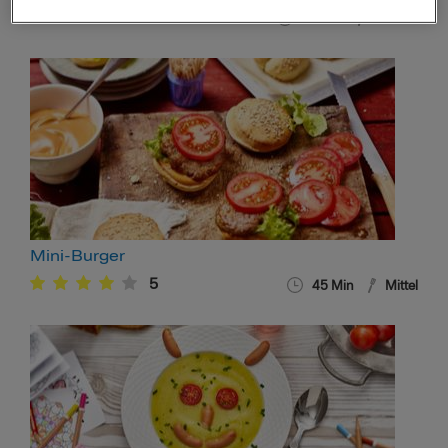
28
44
Min
Einfach
Mini-Burger
5
45
Min
Mittel