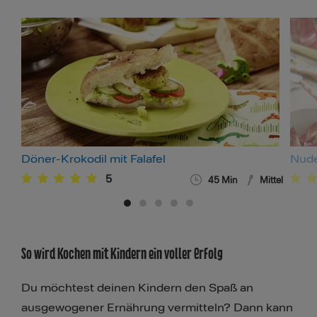
Döner-Krokodil mit Falafel
Nude
5
45
Min
Mittel
So wird Kochen mit Kindern ein voller Erfolg
Du möchtest deinen Kindern den Spaß an
ausgewogener Ernährung vermitteln? Dann kann