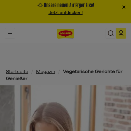
🥘 Unsere neuen Air Fryer Fixe!
×
Jetzt entdecken!
Pfadnavigation
Startseite
/
Magazin
/
Vegetarische Gerichte für
Genießer