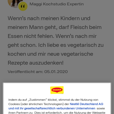
Maggi Kochstudio Expertin
Wenn’s nach meinen Kindern und
meinem Mann geht, darf Fleisch beim
Essen nicht fehlen. Wenn’s nach mir
geht schon. Ich liebe es vegetarisch zu
kochen und mir neue vegetarische
Rezepte auszudenken!
Veröffentlicht am: 05.01.2020
Indem du auf „Zustimmen“ klickst, stimmst du der Nutzung von
Cookies (oder ähnlichen Technologien) der
Nestlé Deutschland AG
und mit ihr gesellschaftsrechtlich verbundenen Unternehmen
sowie
ihren Partnern zu. Dies ist erforderlich, um die Nutzung der Webseite