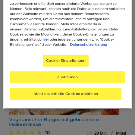
zu verbessern und für dich personalisierte Werbung anzeigen zu
können. Falls relevant, können auch die Daten aus deinem Verhalten
auf der Webseite mit den Daten aus deinem Benutzerkonto
kombiniert werden, um dir relevantere Inhalte anzeigen und
zukommen lassen zu können. Mehr Infos erhältst du in
unserer Datenschutzerklärung. Eine Aufstellung der verwendeten
Cookies sowie die Möglichkeit, deine Cookie-Einstellungen zu
Spitzpaprika mit Couscous
ändern, erhältst du
hier
oder jederzeit unter dem Link "Cookie-
Einstellungen" auf dieser Website.
Datenschutzerklärung
23
36
Min
Mittel
Cookie-Einstellungen
Zustimmen
Nicht essentielle Cookies ablehnen
Vegetarischer Burger mit gebratenem
Halloumikäse
10
29
Min
Mittel