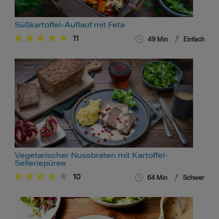
Süßkartoffel-Auflauf mit Feta
11
49
Min
Einfach
Vegetarischer Nussbraten mit Kartoffel-
Selleriepüree
10
64
Min
Schwer