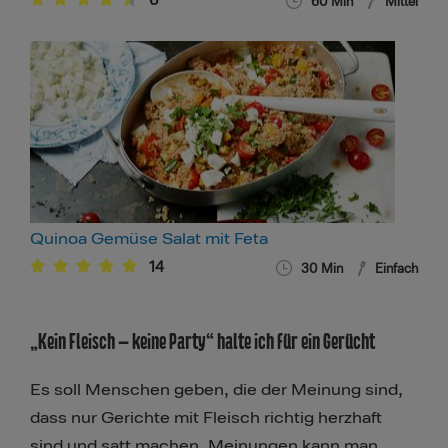
6
60
Min
Mittel
Quinoa Gemüse Salat mit Feta
14
30
Min
Einfach
„Kein Fleisch – keine Party“ halte ich für ein Gerücht
Es soll Menschen geben, die der Meinung sind,
dass nur Gerichte mit Fleisch richtig herzhaft
sind und satt machen. Meinungen kann man