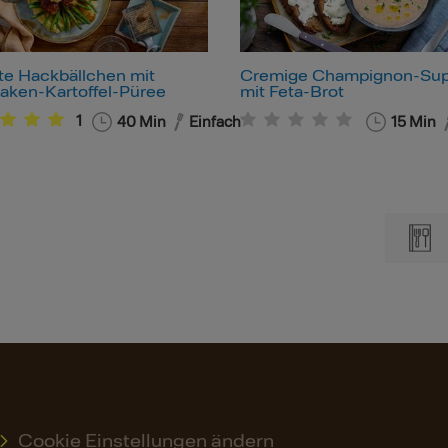
lte Hackbällchen mit
Cremige Champignon-Su
naken-Kartoffel-Püree
mit Feta-Brot
1
40
Min
Einfach
15
Min
Cookie Einstellungen ändern