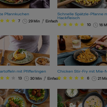
lte Pfannkuchen
Schnelle Spätzle-Pfanne m
Hackfleisch
7
29
Min
Einfach
10
16
M
rtoffeln mit Pfifferlingen
Chicken Stir-Fry mit Mie-
13
6
30
Min
Einfach
21
Mi