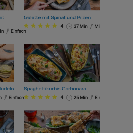
it
Galette mit Spinat und Pilzen
4
37
Min
Mittel
in
Einfach
Nudeln
Spaghettikürbis Carbonara
4
n
Einfach
25
Min
Einfach