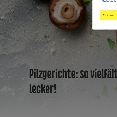
Datenschu
Cookie-E
Pilzgerichte: so vielfäl
lecker!