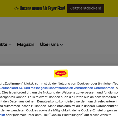
🥘 Unsere neuen Air Fryer Fixe!
Jetzt entdecken!
ukte
Magazin
Über uns
uf „Zustimmen“ klickst, stimmst du der Nutzung von Cookies (oder ähnlichen Te
Deutschland AG und mit ihr gesellschaftsrechtlich verbundenen Unternehmen
so
. Dies ist erforderlich, um die Nutzung der Webseite zu verbessern und für dich p
eigen zu können. Falls relevant, können auch die Daten aus deinem Verhalten a
t den Daten aus deinem Benutzerkonto kombiniert werden, um dir relevantere In
nd zukommen lassen zu können. Mehr Infos erhältst du in unserer Datenschutzer
 der verwendeten Cookies sowie die Möglichkeit, deine Cookie-Einstellungen zu
hier
oder jederzeit unter dem Link "Cookie-Einstellungen" auf dieser Website.