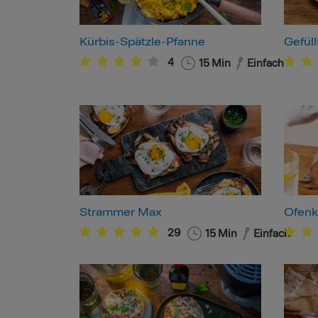
Kürbis-Spätzle-Pfanne
Gefül
4
15
Min
Einfach
Strammer Max
Ofenka
29
15
Min
Einfach