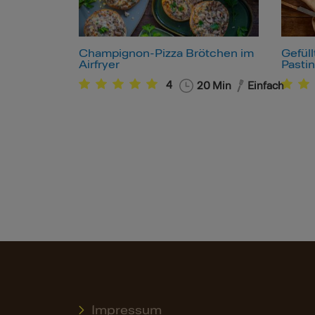
Champignon-Pizza Brötchen im
Gefül
Airfryer
Pasti
4
20
Min
Einfach
Impressum