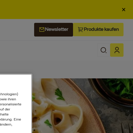
×
Produkte kaufen
Newsletter
chnologien)
wie ihren
ersonalisierte
uf der
halte
klärung. Eine
 ändern,