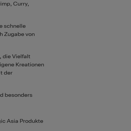
imp, Curry,
ne schnelle
rch Zugabe von
die Vielfalt
eigene Kreationen
t der
nd besonders
ic Asia Produkte