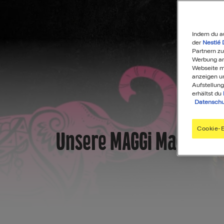
Indem du a
der
Nestlé 
Partnern zu
Werbung anz
Webseite mi
anzeigen u
Aufstellung
erhältst du
Datenschu
Cookie-E
Unsere MAGGI Magic As