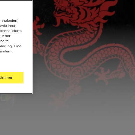
chnologien)
wie ihren
ersonalisierte
uf der
halte
klärung. Eine
 ändern,
timmen