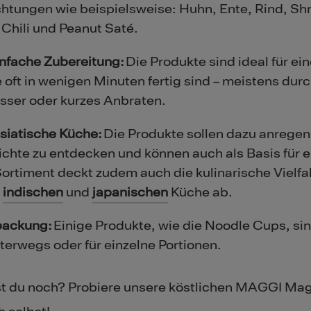
tungen wie beispielsweise: Huhn, Ente, Rind, Shr
 Chili und Peanut Saté.
infache Zubereitung:
Die Produkte sind ideal für ei
e oft in wenigen Minuten fertig sind – meistens du
ser oder kurzes Anbraten.
 asiatische Küche:
Die Produkte sollen dazu anregen, 
ichte zu entdecken und können auch als Basis für 
ortiment deckt zudem auch die kulinarische Vielfal
,
indischen
und
japanischen
Küche ab.
packung:
Einige Produkte, wie die Noodle Cups, si
nterwegs oder für einzelne Portionen.
st du noch? Probiere unsere köstlichen MAGGI Mag