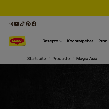
Rezepte
Kochratgeber
Prod
Pfadnavigation
Startseite
/
Produkte
/
Magic Asia