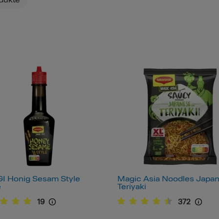
dukte
 Honig Sesam Style
Magic Asia Noodles Japa
e
Teriyaki
19
372