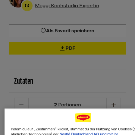
Maggi Kochstudio Expertin
Als Favorit speichern
PDF
Zutaten
2
Portionen
100
g
asiatische Eiernudeln
Indem du auf „Zustimmen“ klickst, stimmst du der Nutzung von Cookies (
ähnlichen Technologien) der
Nestlé Deutschland AG und mit ihr