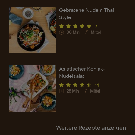
Gebratene Nudeln Thai
Style
7
30
Min
Mittel
Asiatischer Konjak-
Nudelsalat
14
28
Min
Mittel
Weitere Rezepte anzeigen