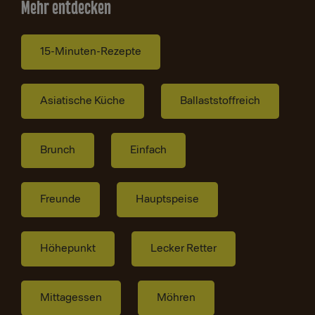
Mehr entdecken
15-Minuten-Rezepte
Asiatische Küche
Ballaststoffreich
Brunch
Einfach
Freunde
Hauptspeise
Höhepunkt
Lecker Retter
Mittagessen
Möhren