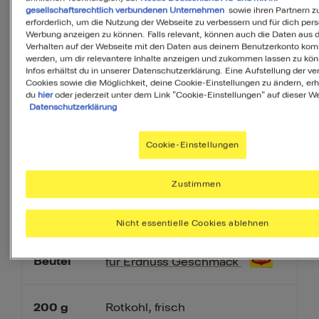
gesellschaftsrechtlich verbundenen Unternehmen
sowie ihren Partnern zu
erforderlich, um die Nutzung der Webseite zu verbessern und für dich pers
1
rote Paprikaschote
Werbung anzeigen zu können. Falls relevant, können auch die Daten aus
Stück
Verhalten auf der Webseite mit den Daten aus deinem Benutzerkonto komb
werden, um dir relevantere Inhalte anzeigen und zukommen lassen zu kö
Infos erhältst du in unserer Datenschutzerklärung. Eine Aufstellung der v
Cookies sowie die Möglichkeit, deine Cookie-Einstellungen zu ändern, erh
70
g
Babyspinat
du
hier
oder jederzeit unter dem Link "Cookie-Einstellungen" auf dieser We
Datenschutzerklärung
Erdnüsse, geröstet und
50
g
Cookie-Einstellungen
gesalzen
Zustimmen
200
g
Kokosmilch
Nicht essentielle Cookies ablehnen
MAGGI MAGIC ASIA Würzpaste
1
Beutel
für Erdnuss Geschmack
200
g
Rotkohl, frisch