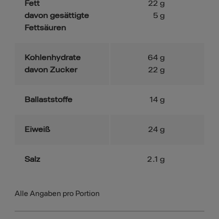
Fett
22
g
davon gesättigte
5
g
Fettsäuren
Kohlenhydrate
64
g
davon Zucker
22
g
Ballaststoffe
14
g
Eiweiß
24
g
Salz
2.1
g
Alle Angaben pro Portion