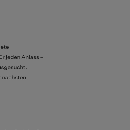
tete
ür jeden Anlass –
usgesucht.
r nächsten