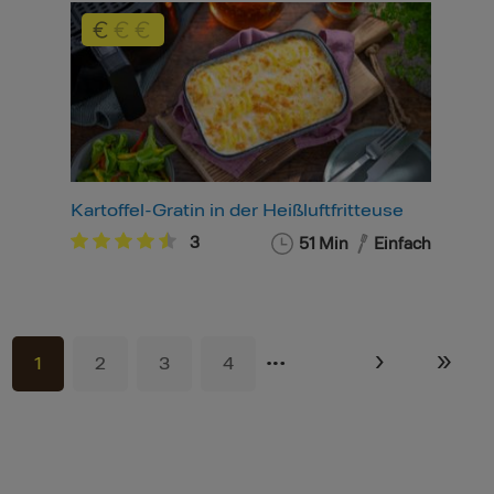
Kartoffel-Gratin in der Heißluftfritteuse
3
51 Min
Einfach
…
›
»
1
2
3
4