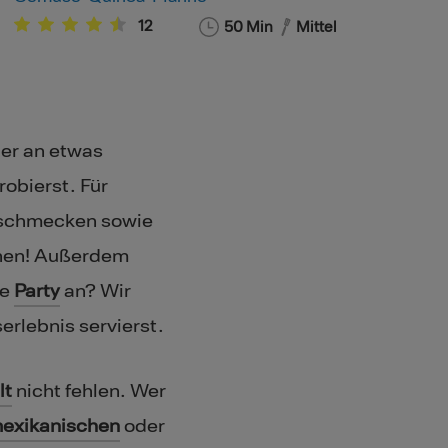
12
50
Min
Mittel
er an etwas
probierst. Für
n schmecken sowie
nnen! Außerdem
ne
Party
an? Wir
rlebnis servierst.
lt
nicht fehlen. Wer
exikanischen
oder