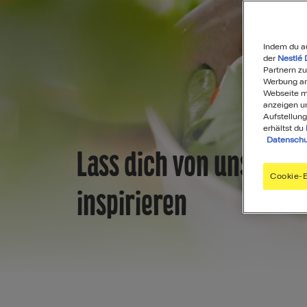
Indem du a
der
Nestlé 
Partnern zu
Werbung anz
Webseite mi
anzeigen u
Aufstellung
erhältst du
Datenschu
Lass dich von unseren
Cookie-E
inspirieren