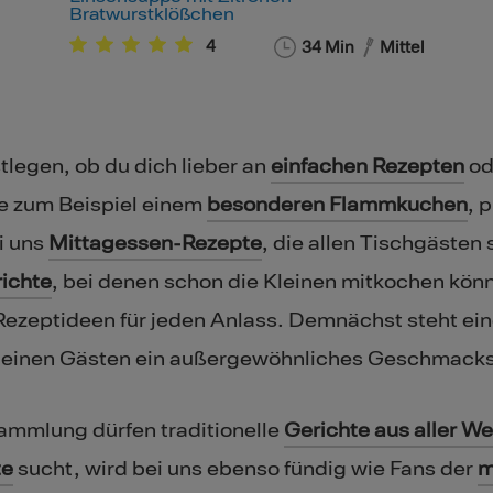
Bratwurstklößchen
4
34
Min
Mittel
tlegen, ob du dich lieber an
einfachen Rezepten
od
e zum Beispiel einem
besonderen Flammkuchen
, 
i uns
Mittagessen-Rezepte
, die allen Tischgäste
richte
, bei denen schon die Kleinen mitkochen kö
 Rezeptideen für jeden Anlass. Demnächst steht ei
 deinen Gästen ein außergewöhnliches Geschmackse
ammlung dürfen traditionelle
Gerichte aus aller We
te
sucht, wird bei uns ebenso fündig wie Fans der
m