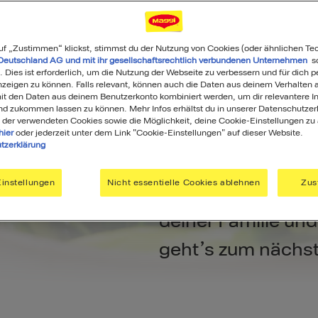
uf „Zustimmen“ klickst, stimmst du der Nutzung von Cookies (oder ähnlichen Te
Deutschland AG und mit ihr gesellschaftsrechtlich verbundenen Unternehmen
so
. Dies ist erforderlich, um die Nutzung der Webseite zu verbessern und für dich p
eigen zu können. Falls relevant, können auch die Daten aus deinem Verhalten a
t den Daten aus deinem Benutzerkonto kombiniert werden, um dir relevantere In
nd zukommen lassen zu können. Mehr Infos erhältst du in unserer Datenschutzer
 der verwendeten Cookies sowie die Möglichkeit, deine Cookie-Einstellungen zu
hier
oder jederzeit unter dem Link "Cookie-Einstellungen" auf dieser Website.
tzerklärung
 Rezepten
Glänze bei der nä
instellungen
Nicht essentielle Cookies ablehnen
Zus
einem tollen Geri
deiner Familie und
geht’s zum nächs