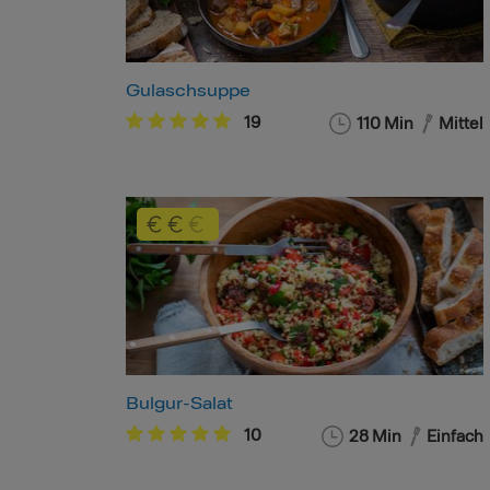
Gulaschsuppe
19
110 Min
Mittel
Bulgur-Salat
10
28 Min
Einfach